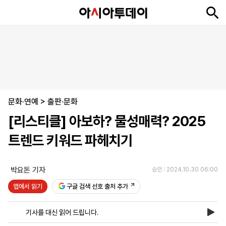
뉴
최
속
정
사
경
국
오
피
아
문
포
스
신
보
치
회
제
제
피
플
투
화
토
니
시
·
문화·연예
언
티
스
>
출판·문화
포
[리스티클] 아보하? 물성매력? 2025
츠
트렌드 키워드 파헤치기
ENGLISH
中
Tiếng
文
Việt
박요돈 기자
승인 : 2024.10.30 06:00
앱에서 읽기
구글 검색 선호 출처 추가
지
신
후
제
회
앱
면
문
원
보
사
설
기사를 대신 읽어 드립니다.
보
구
하
24
소
치
기
독
기
시
개