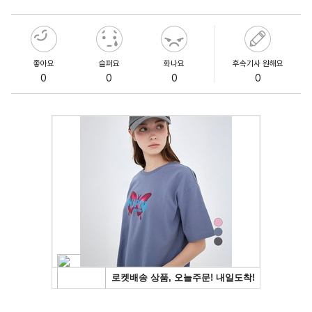
좋아요
슬퍼요
화나요
후속기사 원해요
0
0
0
0