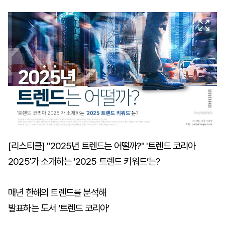
마
운
대
켓
세
학
파
동
워
문
골
프
[리스티클] "2025년 트렌드는 어떨까?" '트렌드 코리아
2025'가 소개하는 ‘2025 트렌드 키워드’는?
매년 한해의 트렌드를 분석해
발표하는 도서 ‘트렌드 코리아’