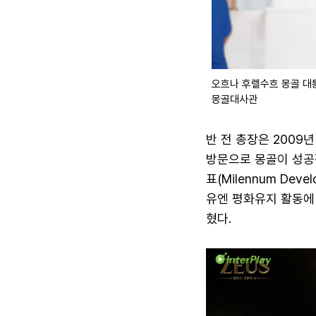
오흐나 후렐수흐 몽골 대통
몽골대사관
반 전 총장은 2009
방문으로 몽골이 성공
표(Milennum De
유엔 평화유지 활동에 
혔다.