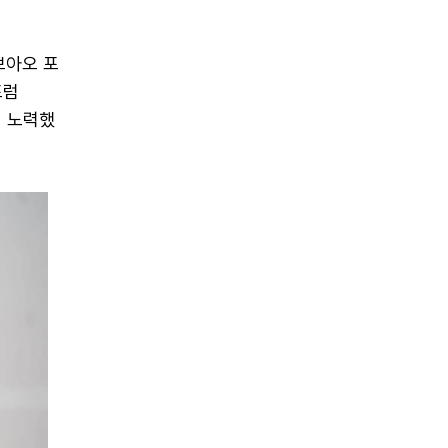
보아오 포
포럼
데 노력했