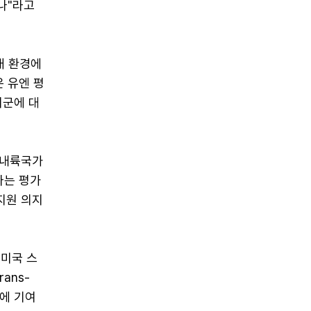
나"라고
새 환경에
 유엔 평
지군에 대
 내륙국가
다는 평가
지원 의지
 미국 스
ans-
회에 기여