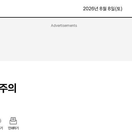
2026년 8월 8일(토)
Advertisements
문화·스포츠
최신
전체
방송
지면보기
가요
구독신청
영화
First Edition
문화
후원하기
주주의
카
종교
제보24시
스포츠
알립니다
여행
기
인쇄하기