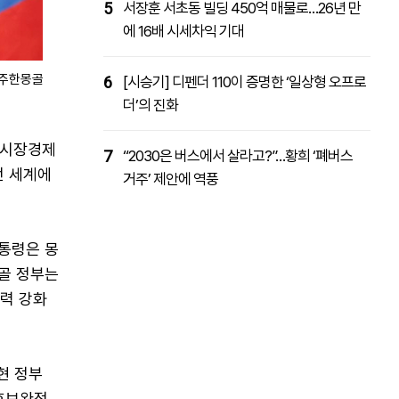
5
서장훈 서초동 빌딩 450억 매물로…26년 만
에 16배 시세차익 기대
/주한몽골
6
[시승기] 디펜더 110이 증명한 ‘일상형 오프로
더’의 진화
·시장경제
7
“2030은 버스에서 살라고?”…황희 ‘폐버스
전 세계에
거주’ 제안에 역풍
대통령은 몽
몽골 정부는
협력 강화
현 정부
상호보완적