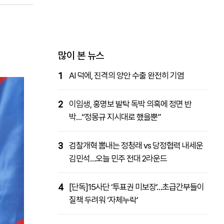
패밀리사이트
마켓파워
아투TV
대학동문골프최강전
많이 본 뉴스
1
AI 덕에, 진격의 양안 수출 완전히 기염
2
이임생, 홍명보 발탁 독박 의혹에 정면 반
박…“정몽규 지시대로 했을뿐”
3
검찰개혁 뽐내는 정청래 vs 당정협력 내세운
김민석…오늘 민주 전대 2라운드
4
[단독]15사단 ‘투표권 미보장’…초급간부들이
질책 두려워 ‘자체누락’