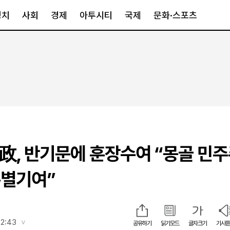
정치
사회
경제
아투시티
국제
문화·스포츠
경제
아투시티
국제
경제일반
종합
세계일반
정책
메트로
아시아·호주
금융·증권
경기·인천
북미
산업
세종·충청
중남미
IT·과학
영남
유럽
골政, 반기문에 훈장수여 “몽골 민
부동산
호남
중동·아프리
유통
강원
특별기여”
중기·벤처
제주
인스타그램
12:43
공유하기
읽기모드
글자크기
기사듣