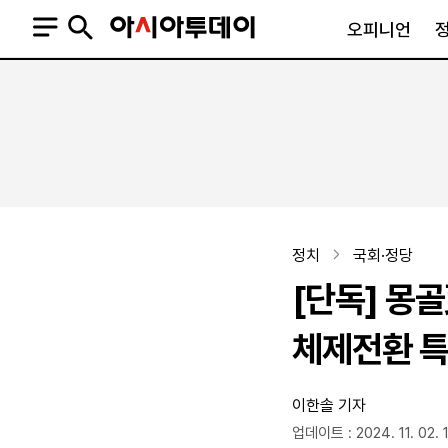
오피니언
오피니언
정치
사회
사설
정치일반
사회일반
칼럼·기고
청와대
사건·사고
기자의 눈
국회·정당
법원·검찰
피플
북한
교육·행정
정치
국회·정당
외교
노동·복지·환경
[단독] 몽
국방
보건·의학
정부
체제전환 
이한솔 기자
SNS
뉴스스탠드
네이버블로그
아투TV(유튜브)
페이스북
업데이트 : 2024. 11. 02. 