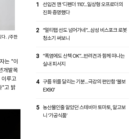
1
선입견 깬 ‘디펜더 110’…일상형 오프로더의
진화 증명했다
2
“멀티탭 선도 넘어가네”…삼성 비스포크 로봇
다. /주한
청소기 써보니
3
“폭염에도 산책 OK”…반려견과 함께 떠나는
자는 "이
실내 피서지
천년개발목
를 이루고
4
구름 위를 달리는 기분…극강의 편안함 ‘볼보
"고 밝
EX90’
5
농산물인줄 알았던 스테비아 토마토, 알고보
니 ‘가공식품’