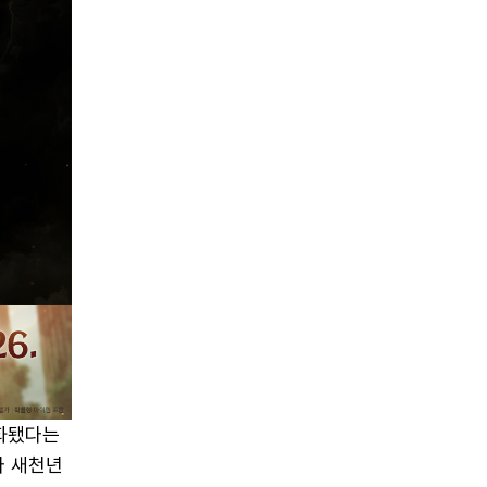
강화됐다는
라 새천년