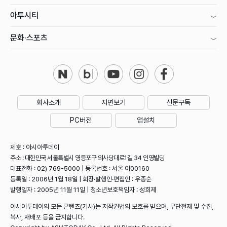
아투시티
문화·스포츠
회사소개
지면보기
신문구독
PC버전
앱설치
제호 : 아시아투데이
주소 : 대한민국 서울특별시 영등포구 의사당대로1길 34 인영빌딩
대표전화 : 02) 769-5000 | 등록번호 : 서울 아00160
등록일 : 2006년 1월 18일 | 회장·발행인·편집인 : 우종순
발행일자 : 2005년 11월 11일 | 청소년보호책임자 : 성희제
아시아투데이의 모든 콘텐츠(기사)는 저작권법의 보호를 받으며, 무단전재 및 수집,
복사, 재배포 등을 금지합니다.