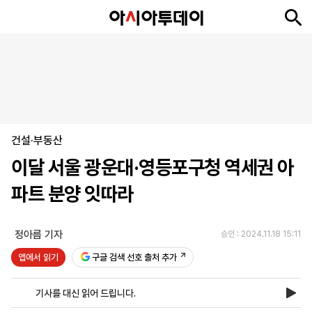
뉴
최
속
정
사
경
국
오
피
아
문
포
스
신
보
치
회
제
제
피
플
투
화
토
니
시
·
건설·부동산
언
티
스
포
이달 서울 광운대·영등포구청 역세권 아
츠
파트 분양 잇따라
ENGLISH
中
Tiếng
文
Việt
정아름 기자
승인 : 2024.11.18 15:11
앱에서 읽기
구글 검색 선호 출처 추가
지
신
후
제
회
앱
면
문
원
보
사
설
기사를 대신 읽어 드립니다.
보
구
하
24
소
치
기
독
기
시
개