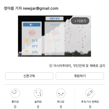
정아름 기자
newjjar@gmail.com
더보기
arrow_forward_ios
ⓒ 아시아투데이, 무단전재 및 재배포 금지
Mute
신문구독
후원하기
좋아요
슬퍼요
화나요
후속기사 원해요
0
0
0
0