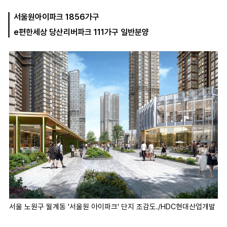
서울원아이파크 1856가구
e편한세상 당산리버파크 111가구 일반분양
마
운
대
켓
세
학
파
동
워
문
골
프
서울 노원구 월계동 '서울원 아이파크' 단지 조감도./HDC현대산업개발