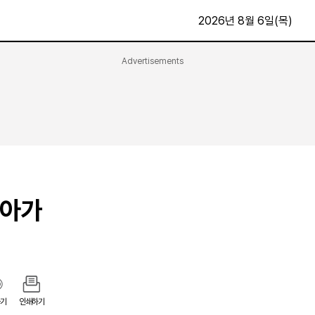
2026년 8월 6일(목)
Advertisements
문화·스포츠
최신
전체
방송
지면보기
가요
구독신청
영화
First Edition
문화
후원하기
날아가
카
종교
제보24시
스포츠
알립니다
여행
기
인쇄하기