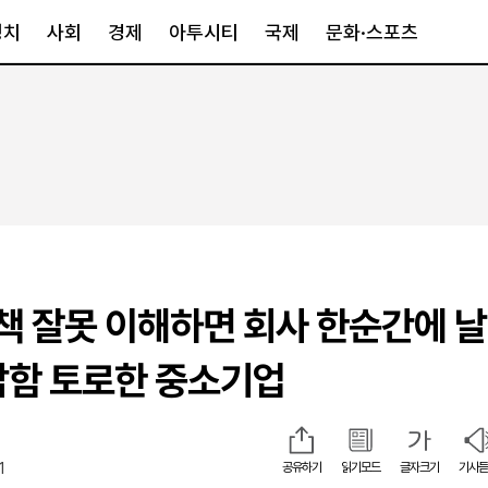
정치
사회
경제
아투시티
국제
문화·스포츠
경제
아투시티
국제
경제일반
종합
세계일반
정책
메트로
아시아·호주
금융·증권
경기·인천
북미
산업
세종·충청
중남미
IT·과학
영남
유럽
책 잘못 이해하면 회사 한순간에 
부동산
호남
중동·아프리
유통
강원
답답함 토로한 중소기업
중기·벤처
제주
1
공유하기
읽기모드
글자크기
기사듣
인스타그램