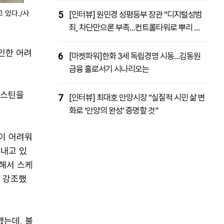
 있다./사
5
[인터뷰] 원민경 성평등부 장관 “디지털성범
죄, 차단만으론 부족…컨트롤타워로 뿌리 뽑
을 것”
인한 어려
6
[마켓파워]한화 3세 독립경영 시동…김동원
금융 홀로서기 시나리오는
넥스틴을
7
[인터뷰] 최대호 안양시장 “실질적 시민 삶 변
화로 ‘안양의 완성’ 증명할 것”
많이 어려워
내고 있
속해서 스케
고 강조했
는데, 불