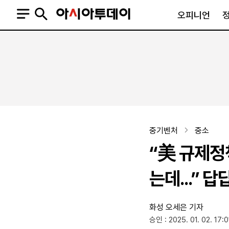
오피니언
오피니언
정치
사회
사설
정치일반
사회일반
칼럼·기고
청와대
사건·사고
기자의 눈
국회·정당
법원·검찰
피플
북한
교육·행정
중기벤처
중소
외교
노동·복지·환경
“美 규제정
국방
보건·의학
정부
는데...” 
화성
오세은 기자
SNS
승인 : 2025. 01. 02. 17:0
뉴스스탠드
네이버블로그
아투TV(유튜브)
페이스북