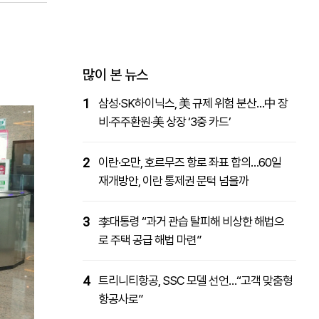
패밀리사이트
마켓파워
아투TV
대학동문골프최강전
많이 본 뉴스
1
삼성·SK하이닉스, 美 규제 위험 분산…中 장
비·주주환원·美 상장 ‘3중 카드’
2
이란·오만, 호르무즈 항로 좌표 합의…60일
재개방안, 이란 통제권 문턱 넘을까
3
李대통령 “과거 관습 탈피해 비상한 해법으
로 주택 공급 해법 마련”
4
트리니티항공, SSC 모델 선언…“고객 맞춤형
항공사로”