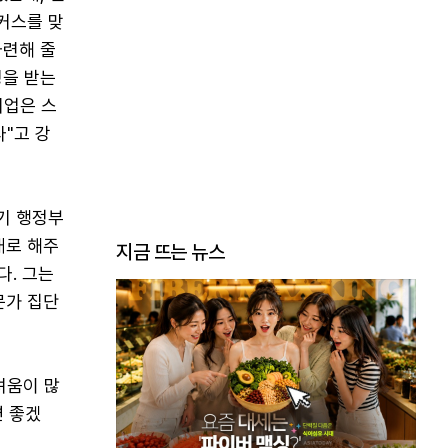
커스를 맞
마련해 줄
청을 받는
기업은 스
다"고 강
기 행정부
대로 해주
지금 뜨는 뉴스
다. 그는
문가 집단
려움이 많
면 좋겠