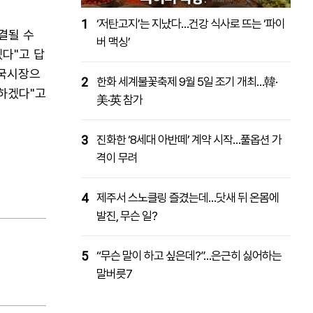
1
‘저탄고지’는 지났다…건강 식사로 뜨는 ‘파이
결될 수
버 맥싱’
다"고 답
중국시장으
2
한화 세계불꽃축제 9월 5일 조기 개최…韓·
하겠다"고
美·英 참가
3
진화한 ‘8세대 아반떼’ 계약 시작…풀옵션 가
격이 무려
4
제주서 스노클링 즐겼는데…닷새 뒤 온몸에
발진, 무슨 일?
5
“무슨 말이 하고 싶은데?”…은근히 싫어하는
말버릇7