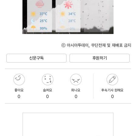
ⓒ 아시아투데이, 무단전재 및 재배포 금지
Unmute
신문구독
후원하기
좋아요
슬퍼요
화나요
후속기사 원해요
0
0
0
0