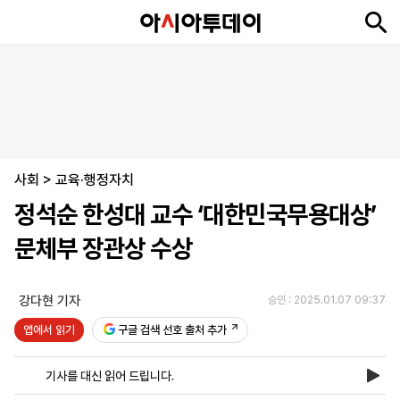
뉴
최
속
정
사
경
국
오
피
아
문
포
스
신
보
치
회
제
제
피
플
투
화
토
니
시
·
사회
언
티
스
>
교육·행정자치
포
정석순 한성대 교수 ‘대한민국무용대상’
츠
문체부 장관상 수상
ENGLISH
中
Tiếng
文
Việt
강다현 기자
승인 : 2025.01.07 09:37
앱에서 읽기
구글 검색 선호 출처 추가
지
신
후
제
회
앱
면
문
원
보
사
설
기사를 대신 읽어 드립니다.
보
구
하
24
소
치
기
독
기
시
개