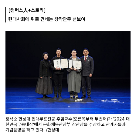
[캠퍼스人+스토리]
현대사회에 위로 건네는 창작안무 선보여
마
운
대
켓
세
학
파
동
워
문
골
프
정석순 한성대 현대무용전공 주임교수(오른쪽부터 두번째)가 '2024 대
한민국무용대상'에서 문화체육관광부 장관상을 수상하고 관계자들과
기념촬영을 하고 있다. /한성대