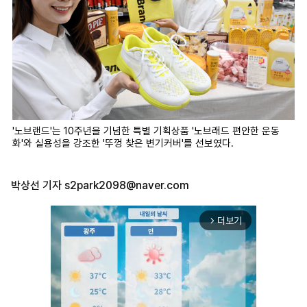
'노브랜드'는 10주년을 기념한 특별 기획상품 '노브래드 편안한 운동
화'와 실용성을 강조한 '뚜껑 찾은 변기커버'를 선보였다.
박상선 기자
s2park2098@naver.com
더보기
arrow_forward_ios