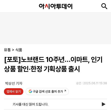
뉴
최
속
정
사
경
국
오
피
아
문
포
스
신
보
치
회
제
제
피
플
투
화
토
니
시
·
유통
언
티
스
>
식품
포
[포토]노브랜드 10주년…이마트, 인기
츠
상품 할인·한정 기획상품 출시
ENGLISH
中
Tiếng
文
Việt
박상선 기자
승인 : 2025.06.11 15:38
앱에서 읽기
구글 검색 선호 출처 추가
지
신
후
제
회
앱
면
문
원
보
사
설
기사를 대신 읽어 드립니다.
보
구
하
24
소
치
기
독
기
시
개