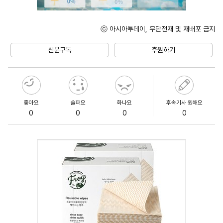
ⓒ 아시아투데이, 무단전재 및 재배포 금지
Mute
신문구독
후원하기
좋아요
슬퍼요
화나요
후속기사 원해요
0
0
0
0