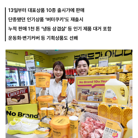
13일부터 대표상품 10종 출시가에 판매
단종됐던 인기상품 ‘버터쿠키’도 재출시
마
운
대
켓
세
학
누적 판매 1천 톤 ‘냉동 삼겹살’ 등 인기 제품 대거 포함
파
동
워
문
운동화·변기커버 등 기획상품도 선봬
골
프