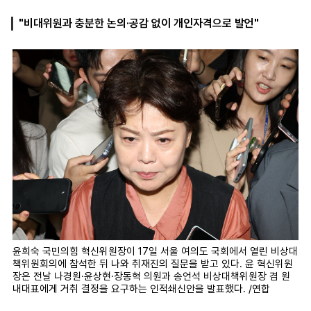
"비대위원과 충분한 논의·공감 없이 개인자격으로 발언"
마
운
대
켓
세
학
파
동
워
문
골
프
윤희숙 국민의힘 혁신위원장이 17일 서울 여의도 국회에서 열린 비상대
책위원회의에 참석한 뒤 나와 취재진의 질문을 받고 있다. 윤 혁신위원
장은 전날 나경원·윤상현·장동혁 의원과 송언석 비상대책위원장 겸 원
내대표에게 거취 결정을 요구하는 인적쇄신안을 발표했다. /연합