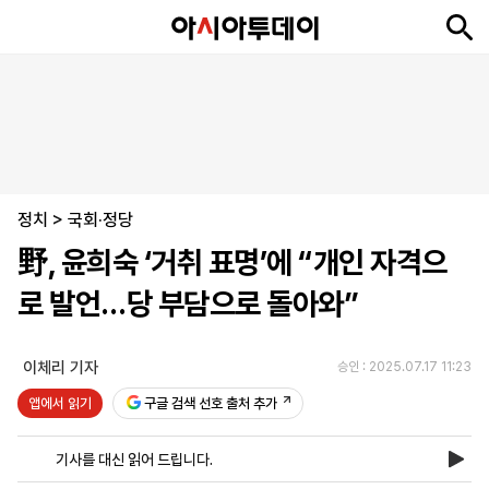
뉴
최
속
정
사
경
국
오
피
아
문
포
스
신
보
치
회
제
제
피
플
투
화
토
니
시
·
정치
언
티
스
>
국회·정당
포
野, 윤희숙 ‘거취 표명’에 “개인 자격으
츠
로 발언…당 부담으로 돌아와”
ENGLISH
中
Tiếng
文
Việt
이체리 기자
승인 : 2025.07.17 11:23
앱에서 읽기
구글 검색 선호 출처 추가
지
신
후
제
회
앱
면
문
원
보
사
설
기사를 대신 읽어 드립니다.
보
구
하
24
소
치
기
독
기
시
개