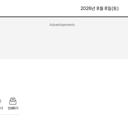
2026년 8월 8일(토)
Advertisements
문화·스포츠
최신
전체
방송
지면보기
가요
구독신청
영화
First Edition
문화
후원하기
카
종교
제보24시
스포츠
알립니다
여행
기
인쇄하기