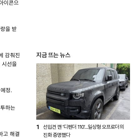
 아이콘으
랑을 받
지금 뜨는 뉴스
에 감춰진
 시선을
예정.
분투하는
1
선입견 깬 ‘디펜더 110’…일상형 오프로더의
하고 해결
진화 증명했다