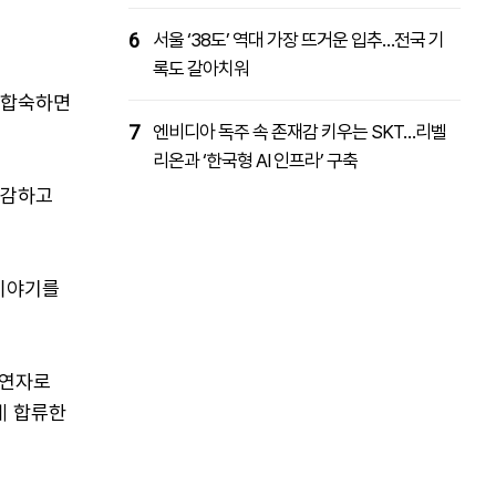
6
서울 ‘38도’ 역대 가장 뜨거운 입추…전국 기
록도 갈아치워
 합숙하면
7
엔비디아 독주 속 존재감 키우는 SKT…리벨
리온과 ‘한국형 AI 인프라’ 구축
과감하고
이야기를
출연자로
게 합류한