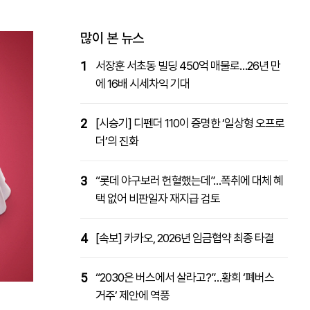
패밀리사이트
마켓파워
아투TV
대학동문골프최강전
많이 본 뉴스
1
서장훈 서초동 빌딩 450억 매물로…26년 만
에 16배 시세차익 기대
2
[시승기] 디펜더 110이 증명한 ‘일상형 오프로
더’의 진화
3
“롯데 야구보러 헌혈했는데”…폭취에 대체 혜
택 없어 비판일자 재지급 검토
4
[속보] 카카오, 2026년 임금협약 최종 타결
5
“2030은 버스에서 살라고?”…황희 ‘폐버스
거주’ 제안에 역풍