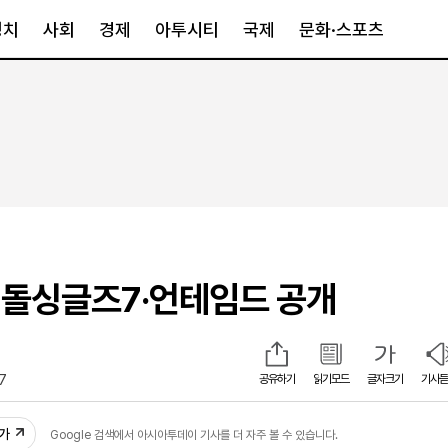
정치
사회
경제
아투시티
국제
문화·스포츠
경제
아투시티
국제
경제일반
종합
세계일반
정책
메트로
아시아·호주
금융·증권
경기·인천
북미
산업
세종·충청
중남미
IT·과학
영남
유럽
돌싱글즈7·언테임드 공개
부동산
호남
중동·아프리
유통
강원
중기·벤처
제주
47
공유하기
읽기모드
글자크기
기사듣
인스타그램
추가
Google 검색에서 아시아투데이 기사를 더 자주 볼 수 있습니다.