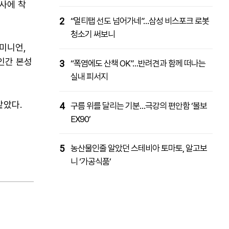
조사에 착
2
“멀티탭 선도 넘어가네”…삼성 비스포크 로봇
청소기 써보니
도미니언,
인간 본성
3
“폭염에도 산책 OK”…반려견과 함께 떠나는
실내 피서지
맡았다.
4
구름 위를 달리는 기분…극강의 편안함 ‘볼보
EX90’
5
농산물인줄 알았던 스테비아 토마토, 알고보
니 ‘가공식품’