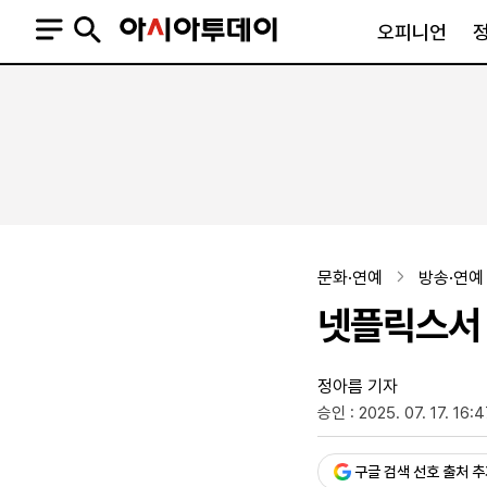
오피니언
오피니언
정치
사회
사설
정치일반
사회일반
칼럼·기고
청와대
사건·사고
기자의 눈
국회·정당
법원·검찰
피플
북한
교육·행정
문화·연예
방송·연예
외교
노동·복지·환경
넷플릭스서 
국방
보건·의학
정부
정아름 기자
승인 : 2025. 07. 17. 16:
SNS
뉴스스탠드
네이버블로그
아투TV(유튜브)
페이스북
구글 검색 선호 출처 