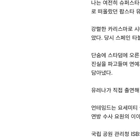
나는 여전히 슈퍼스타
로 떠올랐던 팝스타 
강렬한 카리스마로 시
았다. 당시 스페인 
단숨에 스타덤에 오른
진실을 파고들며 연예
담아냈다.
유레나가 직접 출연해 
언테임드는 요세미티 
연방 수사 요원의 이야
국립 공원 관리청 IS