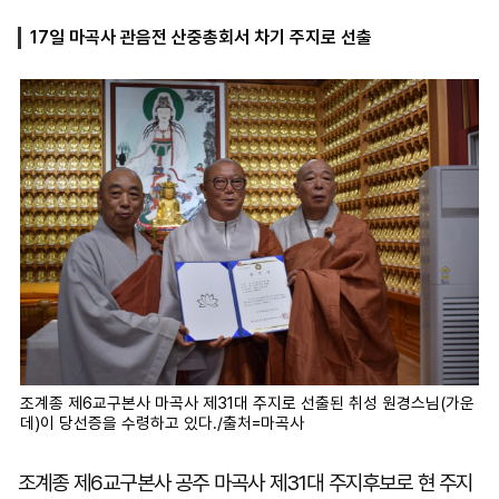
17일 마곡사 관음전 산중총회서 차기 주지로 선출
마
운
대
켓
세
학
파
동
워
문
골
프
조계종 제6교구본사 마곡사 제31대 주지로 선출된 취성 원경스님(가운
데)이 당선증을 수령하고 있다./출처=마곡사
조계종 제6교구본사 공주 마곡사 제31대 주지후보로 현 주지