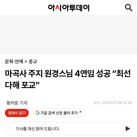
뉴
최
속
정
사
경
국
오
피
아
문
포
스
신
보
치
회
제
제
피
플
투
화
토
니
시
·
문화·연예
언
티
스
>
종교
포
마곡사 주지 원경스님 4연임 성공 “최선
츠
다해 포교”
ENGLISH
中
Tiếng
文
Việt
황의중 기자
승인 : 2025.07.18 12:39
앱에서 읽기
구글 검색 선호 출처 추가
지
신
후
제
회
앱
면
문
원
보
사
설
기사를 대신 읽어 드립니다.
보
구
하
24
소
치
기
독
기
시
개