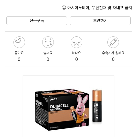
ⓒ 아시아투데이, 무단전재 및 재배포 금지
신문구독
후원하기
좋아요
슬퍼요
화나요
후속기사 원해요
0
0
0
0