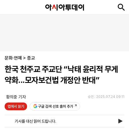
뉴
최
속
정
사
경
국
오
피
아
문
포
스
신
보
치
회
제
제
피
플
투
화
토
니
시
·
문화·연예
언
티
스
>
종교
포
한국 천주교 주교단 “낙태 윤리적 무게
츠
약화...모자보건법 개정안 반대”
ENGLISH
中
Tiếng
文
Việt
황의중 기자
승인 : 2025.07.24 09:11
앱에서 읽기
구글 검색 선호 출처 추가
지
신
후
제
회
앱
면
문
원
보
사
설
기사를 대신 읽어 드립니다.
보
구
하
24
소
치
기
독
기
시
개