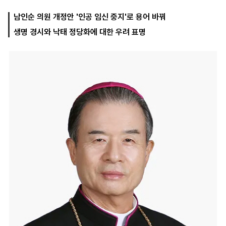
남인순 의원 개정안 '인공 임신 중지'로 용어 바꿔
생명 경시와 낙태 정당화에 대한 우려 표명
마
운
대
켓
세
학
파
동
워
문
골
프