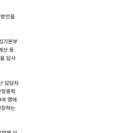
 방안을
혜심기본부
예산 등
역을 답사
난 담당자
산청중학
0여 명에
연장하는
포함해 이