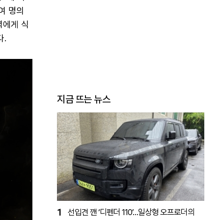
여 명의
력에게 식
다.
지금 뜨는 뉴스
1
선입견 깬 ‘디펜더 110’…일상형 오프로더의