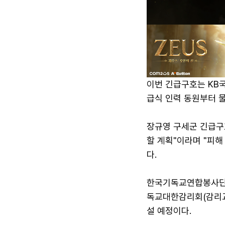
이번 긴급구호는 KB국
급식 인력 동원부터 물
장규영 구세군 긴급구
할 계획"이라며 "피
다.
한국기독교연합봉사단은
독교대한감리회(감리교
설 예정이다.