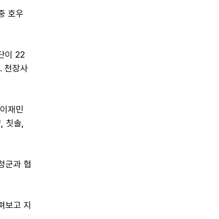
중 호우
이 22
. 천장사
 이재민
 칫솔,
청군과 협
펴보고 지