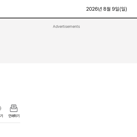
2026년 8월 9일(일)
Advertisements
문화·스포츠
최신
전체
방송
지면보기
가요
구독신청
영화
First Edition
문화
후원하기
카
종교
제보24시
스포츠
알립니다
여행
기
인쇄하기