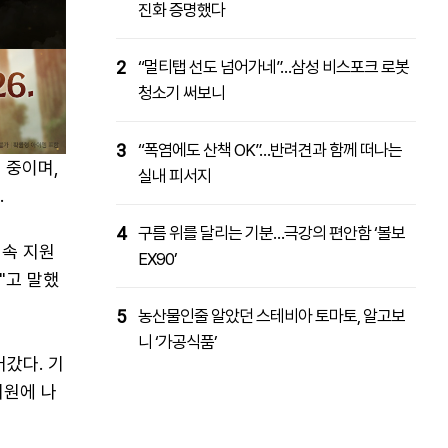
진화 증명했다
2
“멀티탭 선도 넘어가네”…삼성 비스포크 로봇
청소기 써보니
3
“폭염에도 산책 OK”…반려견과 함께 떠나는
 중이며,
실내 피서지
.
4
구름 위를 달리는 기분…극강의 편안함 ‘볼보
계속 지원
EX90’
"고 말했
5
농산물인줄 알았던 스테비아 토마토, 알고보
니 ‘가공식품’
갔다. 기
지원에 나