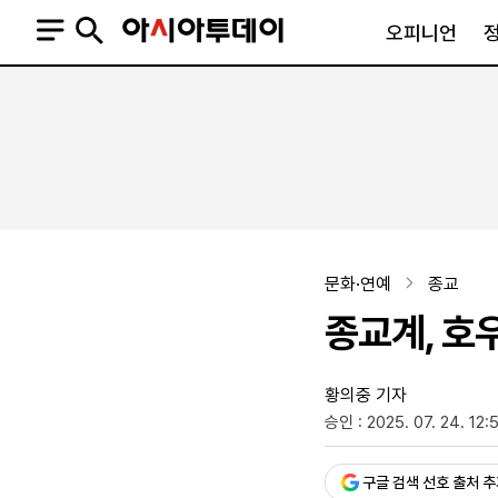
오피니언
오피니언
정치
사회
사설
정치일반
사회일반
칼럼·기고
청와대
사건·사고
기자의 눈
국회·정당
법원·검찰
피플
북한
교육·행정
문화·연예
종교
외교
노동·복지·환경
종교계, 호
국방
보건·의학
정부
황의중 기자
승인 : 2025. 07. 24. 12:
SNS
뉴스스탠드
네이버블로그
아투TV(유튜브)
페이스북
구글 검색 선호 출처 