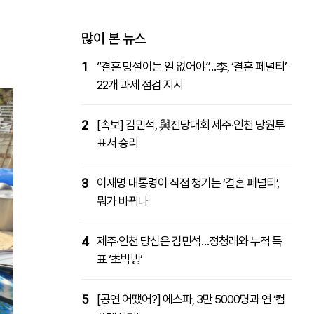
패밀리사이트
마켓파워
아투TV
대학동문골프최강전
많이 본 뉴스
1
“결혼 망설이는 일 없어야”…李, ‘결혼 페널티’
22개 과제 점검 지시
2
[속보] 김민석, 與전당대회 제주·인천 당원투
표서 승리
3
이재명 대통령이 직접 챙기는 ‘결혼 페널티’,
뭐가 바뀌나
4
제주·인천 당심은 김민석…정청래와 누적 득
표 ‘초박빙’
5
[공연 어땠어?] 에스파, 3만 5000명과 연 ‘컴