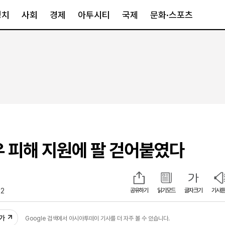
정치
사회
경제
아투시티
국제
문화·스포츠
경제
아투시티
국제
경제일반
종합
세계일반
정책
메트로
아시아·호주
금융·증권
경기·인천
북미
산업
세종·충청
중남미
IT·과학
영남
유럽
우 피해 지원에 팔 걷어붙였다
부동산
호남
중동·아프리
유통
강원
중기·벤처
제주
52
공유하기
읽기모드
글자크기
기사듣
인스타그램
추가
Google 검색에서 아시아투데이 기사를 더 자주 볼 수 있습니다.