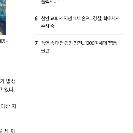
플렉시티’
6
천안 교회서 지낸 11세 숨져…경찰, 학대치사
수사 중
제공=
7
폭염 속 대전·당진 정전…1200여세대 ‘찜통
불편’
자가 발생
고 있다.
·아산 지
 세 끼