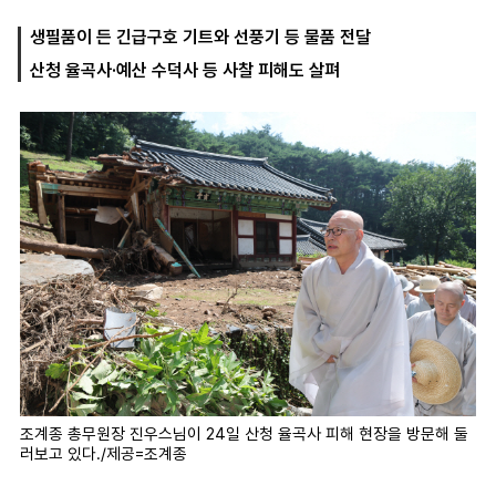
생필품이 든 긴급구호 기트와 선풍기 등 물품 전달
산청 율곡사·예산 수덕사 등 사찰 피해도 살펴
마
운
대
켓
세
학
파
동
워
문
골
프
조계종 총무원장 진우스님이 24일 산청 율곡사 피해 현장을 방문해 둘
러보고 있다./제공=조계종