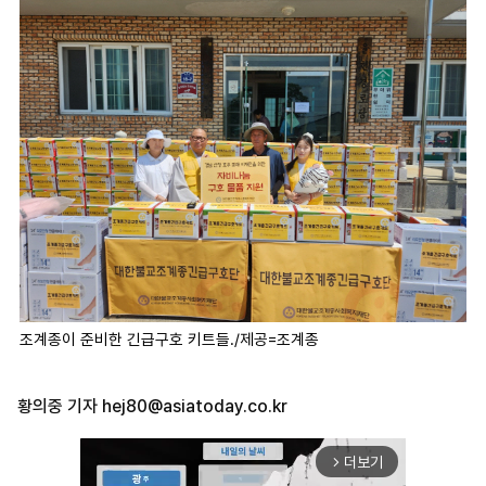
조계종이 준비한 긴급구호 키트들./제공=조계종
황의중 기자
hej80@asiatoday.co.kr
더보기
arrow_forward_ios