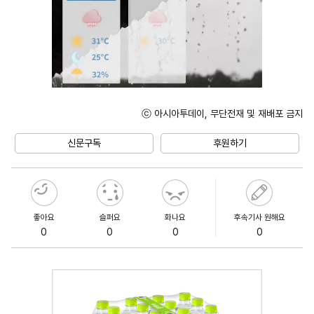
ⓒ 아시아투데이, 무단전재 및 재배포 금지
Unmute
신문구독
후원하기
좋아요
슬퍼요
화나요
후속기사 원해요
0
0
0
0