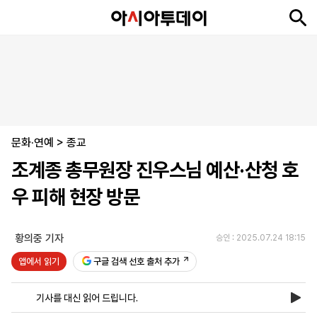
뉴
최
속
정
사
경
국
오
피
아
문
포
스
신
보
치
회
제
제
피
플
투
화
토
니
시
·
문화·연예
언
티
스
>
종교
포
조계종 총무원장 진우스님 예산·산청 호
츠
우 피해 현장 방문
ENGLISH
中
Tiếng
文
Việt
황의중 기자
승인 : 2025.07.24 18:15
앱에서 읽기
구글 검색 선호 출처 추가
지
신
후
제
회
앱
면
문
원
보
사
설
기사를 대신 읽어 드립니다.
보
구
하
24
소
치
기
독
기
시
개