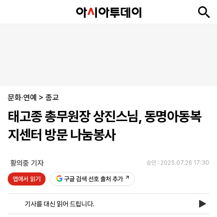
뉴
최
속
정
사
경
국
오
피
아
문
포
스
신
보
치
회
제
제
피
플
투
화
토
니
시
·
문화·연예
언
티
스
>
종교
포
태고종 총무원장 상진스님, 동명아동복
츠
지센터 방문 나눔봉사
ENGLISH
中
Tiếng
文
Việt
황의중 기자
승인 : 2025.07.26 17:30
앱에서 읽기
구글 검색 선호 출처 추가
지
신
후
제
회
앱
면
문
원
보
사
설
기사를 대신 읽어 드립니다.
보
구
하
24
소
치
기
독
기
시
개