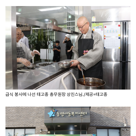
급식 봉사에 나선 태고종 총무원장 상진스님./제공=태고종