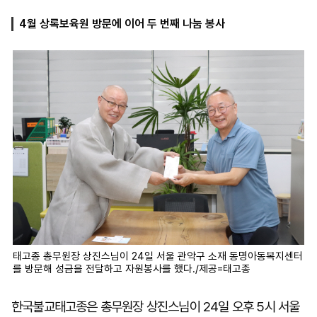
4월 상록보육원 방문에 이어 두 번째 나눔 봉사
마
운
대
켓
세
학
파
동
워
문
골
프
태고종 총무원장 상진스님이 24일 서울 관악구 소재 동명아동복지센터
를 방문해 성금을 전달하고 자원봉사를 했다./제공=태고종
한국불교태고종은 총무원장 상진스님이 24일 오후 5시 서울