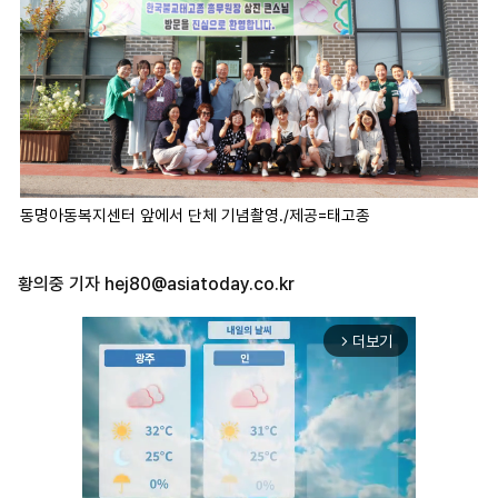
동명아동복지센터 앞에서 단체 기념촬영./제공=태고종
황의중 기자
hej80@asiatoday.co.kr
더보기
arrow_forward_ios