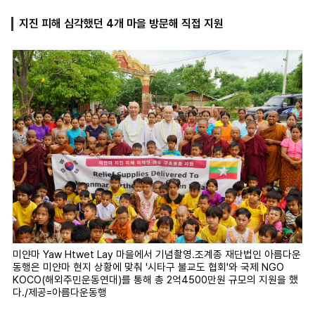
지진 피해 심각했던 4개 마을 방문해 직접 지원
마
운
대
켓
세
학
파
동
워
문
골
프
미얀마 Yaw Htwet Lay 마을에서 기념촬영.조계종 재단법인 아름다운
동행은 미얀마 현지 상황에 맞춰 '시타구 불교도 협회'와 국제 NGO
KOCO(해외주민운동연대)를 통해 총 2억4500만원 규모의 지원을 했
다./제공=아름다운동행