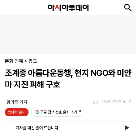
뉴
최
속
정
사
경
국
오
피
아
문
포
스
신
보
치
회
제
제
피
플
투
화
토
니
시
·
문화·연예
언
티
스
>
종교
포
조계종 아름다운동행, 현지 NGO와 미얀
츠
마 지진 피해 구호
ENGLISH
中
Tiếng
文
Việt
황의중 기자
승인 : 2025.07.27 10:17
앱에서 읽기
구글 검색 선호 출처 추가
지
신
후
제
회
앱
면
문
원
보
사
설
기사를 대신 읽어 드립니다.
보
구
하
24
소
치
기
독
기
시
개