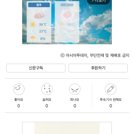
더보기
arrow_forward_ios
ⓒ 아시아투데이, 무단전재 및 재배포 금지
Unmute
신문구독
후원하기
좋아요
슬퍼요
화나요
후속기사 원해요
0
0
0
0