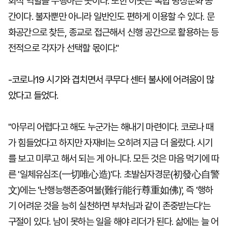
회적 역할을 수행하는 곳이다. 또한 이곳은 복합 명상문화 공
간이다. 불자뿐만 아니라 일반인도 편하게 이용할 수 있다. 문
화공간으로 찾든, 종교로 접근해서 신행 공간으로 활용하는 등
전적으로 각자가 선택할 몫이다."
-코로나19 시기와 겹치면서 쿠무다 센터 불사에 어려움이 많
았다고 들었다.
"아무리 어렵다고 해도 누군가는 해내기 마련이다. 코로나 때
가 힘들었다고 하지만 자재비는 오히려 지금 더 올랐다. 시기
를 보고 미루고 해서 되는 게 아니다. 모든 것은 마음 먹기에 따
른 '일체유심조(一切唯心造)'다. 초발심자경문(初發心自警
文)에는 '난행능행존중여불(難行能行尊重如佛)', 즉 '행하
기 어려운 것을 능히 실천하면 부처님과 같이 존중받는다'는
구절이 있다. 남이 못하는 일을 해야 리더가 된다. 삶에는 늘 어