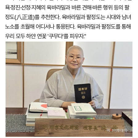
욕·정진·선정·지혜의 육바라밀과 바른 견해·바른 행위 등의 팔
정도(八正道)를 추천한다. 육바라밀과 팔정도는 시대와 남녀
노소를 초월해 어디서나 통용된다. 육바라밀과 팔정도를 통해
우리 모두 하얀 연꽃 '쿠무다'를 피우자."