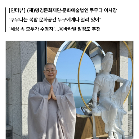
[인터뷰] (재)명경문화재단·문화예술법인 쿠무다 이사장
"쿠무다는 복합 문화공간 누구에게나 열려 있어"
마
운
대
켓
세
학
"세상 속 모두가 수행자"...육바라밀·팔정도 추천
파
동
워
문
골
프