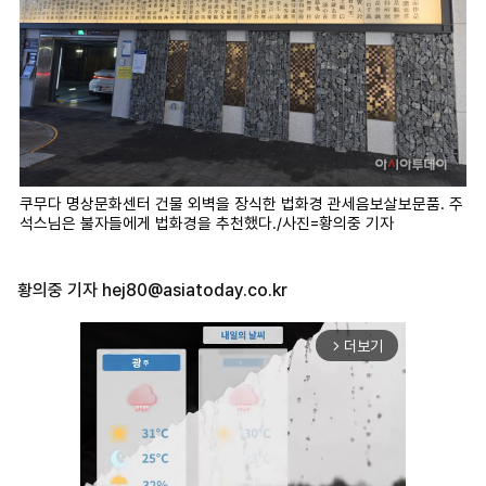
쿠무다 명상문화센터 건물 외벽을 장식한 법화경 관세음보살보문품. 주
석스님은 불자들에게 법화경을 추천했다./사진=황의중 기자
황의중 기자
hej80@asiatoday.co.kr
더보기
arrow_forward_ios