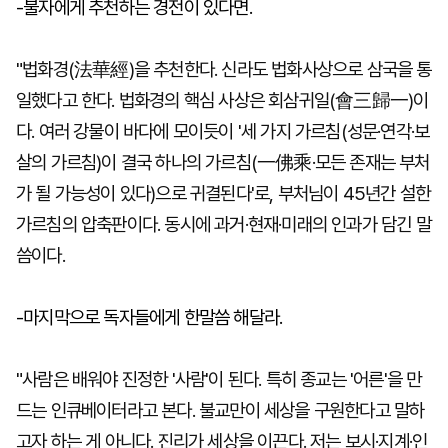
-불자에게 추천하는 경전이 있다면.
"법화경(法華經)을 추천한다. 신라도 법화사상으로 삼국을 통
일했다고 한다. 법화경의 핵심 사상은 회삼귀일(會三歸一)이
다. 여러 강물이 바다에 모이듯이 '세 가지 가르침(성문·연각·보
살의 가르침)이 결국 하나의 가르침(一佛乘·모든 존재는 부처
가 될 가능성이 있다)으로 귀결된다'로, 부처님이 45년간 설한
가르침의 압축판이다. 동시에 과거·현재·미래의 인과가 담긴 말
씀이다.
-마지막으로 독자들에게 한말씀 해달라.
"사람은 배워야 진정한 '사람'이 된다. 특히 종교는 '어른'을 만
드는 인큐베이터라고 본다. 불교만이 세상을 구원한다고 말하
고자 하는 게 아니다. 진리가 세상을 이끈다. 저는 보시·지계·인