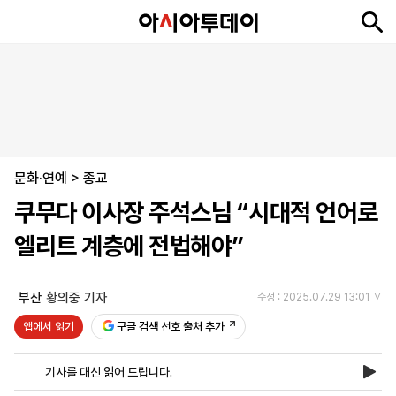
뉴
최
속
정
사
경
국
오
피
아
문
포
스
신
보
치
회
제
제
피
플
투
화
토
니
시
·
문화·연예
언
티
스
>
종교
포
쿠무다 이사장 주석스님 “시대적 언어로
츠
엘리트 계층에 전법해야”
ENGLISH
中
Tiếng
文
Việt
부산
황의중 기자
수정 : 2025.07.29 13:01
앱에서 읽기
구글 검색 선호 출처 추가
지
신
후
제
회
앱
면
문
원
보
사
설
기사를 대신 읽어 드립니다.
보
구
하
24
소
치
기
독
기
시
개