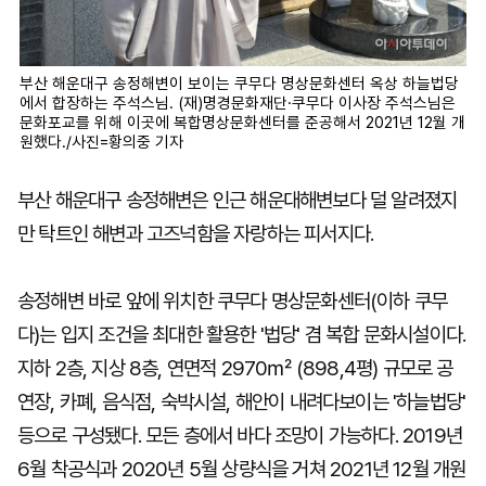
부산 해운대구 송정해변이 보이는 쿠무다 명상문화센터 옥상 하늘법당
에서 합장하는 주석스님. (재)명경문화재단·쿠무다 이사장 주석스님은
문화포교를 위해 이곳에 복합명상문화센터를 준공해서 2021년 12월 개
원했다./사진=황의중 기자
부산 해운대구 송정해변은 인근 해운대해변보다 덜 알려졌지
만 탁트인 해변과 고즈넉함을 자랑하는 피서지다.
송정해변 바로 앞에 위치한 쿠무다 명상문화센터(이하 쿠무
다)는 입지 조건을 최대한 활용한 '법당' 겸 복합 문화시설이다.
지하 2층, 지상 8층, 연면적 2970㎡ (898,4평) 규모로 공
연장, 카폐, 음식점, 숙박시설, 해안이 내려다보이는 '하늘법당'
등으로 구성됐다. 모든 층에서 바다 조망이 가능하다. 2019년
6월 착공식과 2020년 5월 상량식을 거쳐 2021년 12월 개원