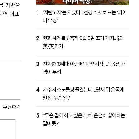
를 기반으
1
‘저탄고지’는 지났다…건강 식사로 뜨는 ‘파이
지역 대표
버 맥싱’
2
한화 세계불꽃축제 9월 5일 조기 개최…韓·
美·英 참가
3
진화한 ‘8세대 아반떼’ 계약 시작…풀옵션 가
격이 무려
4
제주서 스노클링 즐겼는데…닷새 뒤 온몸에
발진, 무슨 일?
후원하기
5
“무슨 말이 하고 싶은데?”…은근히 싫어하는
말버릇7