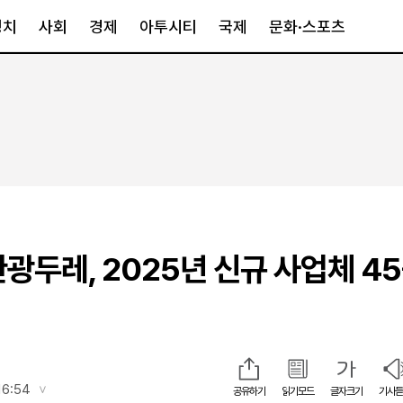
정치
사회
경제
아투시티
국제
문화·스포츠
경제
아투시티
국제
경제일반
종합
세계일반
정책
메트로
아시아·호주
금융·증권
경기·인천
북미
산업
세종·충청
중남미
IT·과학
영남
유럽
관광두레, 2025년 신규 사업체 45
부동산
호남
중동·아프리
유통
강원
중기·벤처
제주
인스타그램
16:54
공유하기
읽기모드
글자크기
기사듣