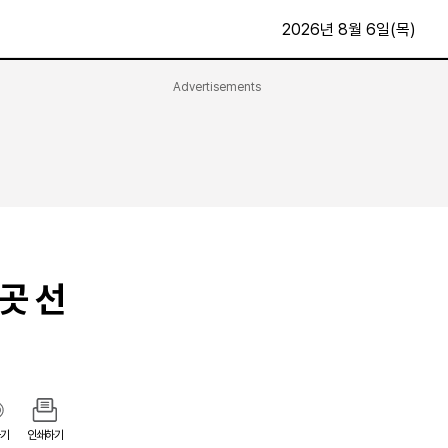
2026년 8월 6일(목)
Advertisements
문화·스포츠
최신
전체
방송
지면보기
가요
구독신청
영화
First Edition
문화
후원하기
곳 선
카
종교
제보24시
스포츠
알립니다
여행
기
인쇄하기