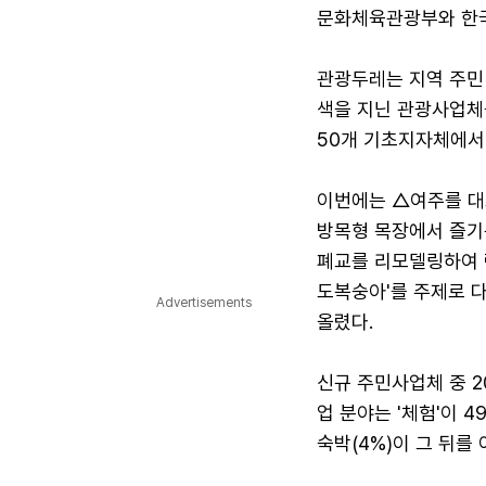
문화체육관광부와 한국
관광두레는 지역 주민 
색을 지닌 관광사업체
50개 기초지자체에서 
이번에는 △여주를 대
방목형 목장에서 즐기
폐교를 리모델링하여 런
도복숭아'를 주제로 다
Advertisements
올렸다.
신규 주민사업체 중 
업 분야는 '체험'이 4
숙박(4%)이 그 뒤를 