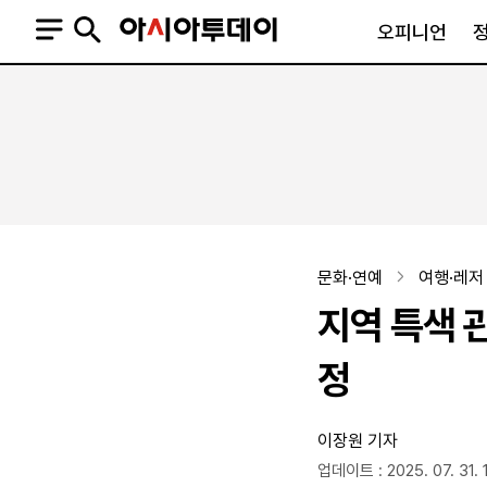
오피니언
오피니언
정치
사회
사설
정치일반
사회일반
칼럼·기고
청와대
사건·사고
기자의 눈
국회·정당
법원·검찰
피플
북한
교육·행정
문화·연예
여행·레저
외교
노동·복지·환경
지역 특색 
국방
보건·의학
정부
정
이장원 기자
SNS
뉴스스탠드
네이버블로그
아투TV(유튜브)
페이스북
업데이트 : 2025. 07. 31. 