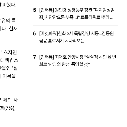
발표했다.
5
[인터뷰] 원민경 성평등부 장관 “디지털성범
죄, 차단만으론 부족…컨트롤타워로 뿌리 뽑
고유의 특
을 것”
다. 현재
6
[마켓파워]한화 3세 독립경영 시동…김동원
금융 홀로서기 시나리오는
' △자연
7
[인터뷰] 최대호 안양시장 “실질적 시민 삶 변
백)' △
화로 ‘안양의 완성’ 증명할 것”
물인 '설
이 이름을
업체의 사
행(7%),