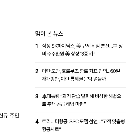
패밀리사이트
마켓파워
아투TV
대학동문골프최강전
많이 본 뉴스
1
삼성·SK하이닉스, 美 규제 위험 분산…中 장
비·주주환원·美 상장 ‘3중 카드’
2
이란·오만, 호르무즈 항로 좌표 합의…60일
재개방안, 이란 통제권 문턱 넘을까
3
李대통령 “과거 관습 탈피해 비상한 해법으
로 주택 공급 해법 마련”
 신규 주민
4
트리니티항공, SSC 모델 선언…“고객 맞춤형
항공사로”