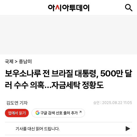
뉴
최
속
정
사
경
국
오
피
아
문
포
스
신
보
치
회
제
제
피
플
투
화
토
니
시
·
국제
언
티
스
>
중남미
포
보우소나루 전 브라질 대통령, 500만 달
츠
러 수수 의혹…자금세탁 정황도
ENGLISH
中
Tiếng
文
Việt
김도연 기자
승인 : 2025.08.22 11:05
앱에서 읽기
구글 검색 선호 출처 추가
지
신
후
제
회
앱
면
문
원
보
사
설
기사를 대신 읽어 드립니다.
보
구
하
24
소
치
기
독
기
시
개