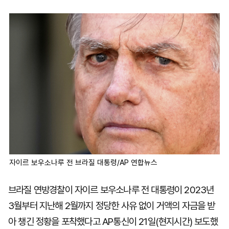
마
운
대
켓
세
학
파
동
워
문
골
프
자이르 보우소나루 전 브라질 대통령/AP 연합뉴스
브라질 연방경찰이 자이르 보우소나루 전 대통령이 2023년
3월부터 지난해 2월까지 정당한 사유 없이 거액의 자금을 받
아 챙긴 정황을 포착했다고 AP통신이 21일(현지시간) 보도했