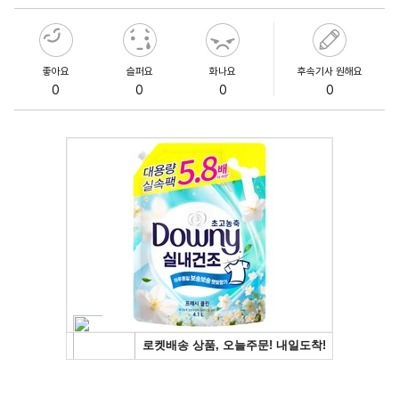
좋아요
슬퍼요
화나요
후속기사 원해요
0
0
0
0