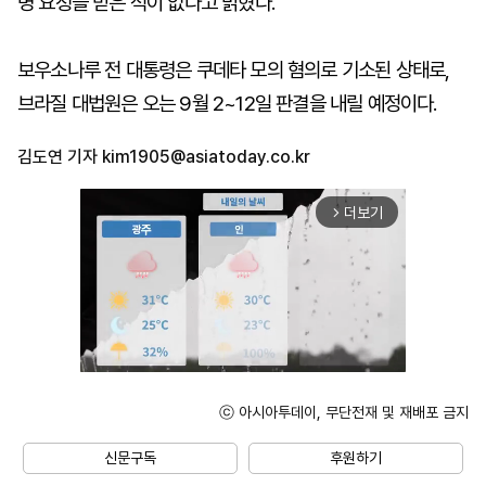
명 요청을 받은 적이 없다고 밝혔다.
보우소나루 전 대통령은 쿠데타 모의 혐의로 기소된 상태로,
브라질 대법원은 오는 9월 2~12일 판결을 내릴 예정이다.
김도연 기자
kim1905@asiatoday.co.kr
더보기
arrow_forward_ios
ⓒ 아시아투데이, 무단전재 및 재배포 금지
Unmute
신문구독
후원하기