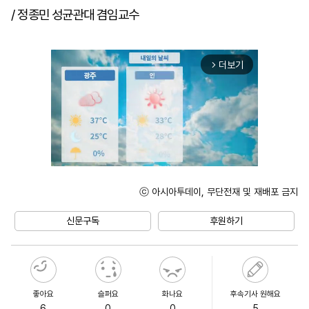
/ 정종민 성균관대 겸임교수
더보기
arrow_forward_ios
ⓒ 아시아투데이, 무단전재 및 재배포 금지
Unmute
신문구독
후원하기
좋아요
슬퍼요
화나요
후속기사 원해요
6
0
0
5