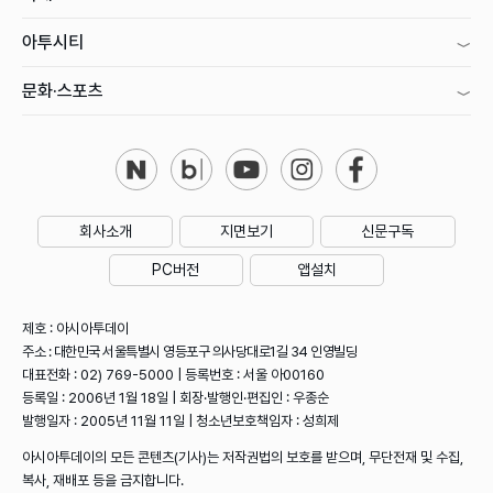
아투시티
문화·스포츠
회사소개
지면보기
신문구독
PC버전
앱설치
제호 : 아시아투데이
주소 : 대한민국 서울특별시 영등포구 의사당대로1길 34 인영빌딩
대표전화 : 02) 769-5000 | 등록번호 : 서울 아00160
등록일 : 2006년 1월 18일 | 회장·발행인·편집인 : 우종순
발행일자 : 2005년 11월 11일 | 청소년보호책임자 : 성희제
아시아투데이의 모든 콘텐츠(기사)는 저작권법의 보호를 받으며, 무단전재 및 수집,
복사, 재배포 등을 금지합니다.