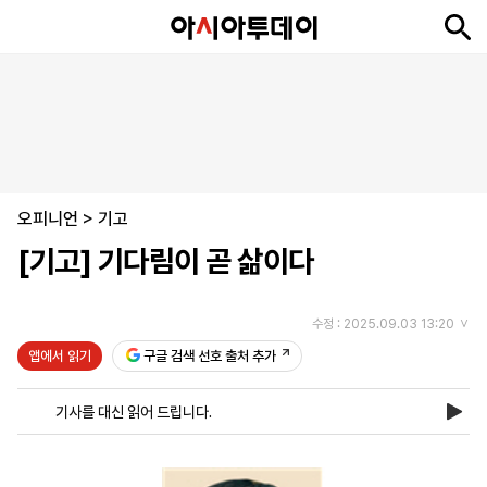
뉴
최
속
정
사
경
국
오
피
아
문
포
스
신
보
치
회
제
제
피
플
투
화
토
니
시
·
오피니언
언
티
스
>
기고
포
[기고] 기다림이 곧 삶이다
츠
수정 : 2025.09.03 13:20
ENGLISH
中
Tiếng
文
Việt
앱에서 읽기
구글 검색 선호 출처 추가
기사를 대신 읽어 드립니다.
지
신
후
제
회
앱
면
문
원
보
사
설
보
구
하
24
소
치
기
독
기
시
개