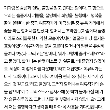
기다림은 슬픔과 절망, 불행을 참고 견디는 힘이다. 그 힘으로
우리는 슬픔에서 기쁨을, 절망에서 희망을, 불행에서 행복을
끌어 올린다. 한 중국 여류작가가 미국 방문 중 뉴욕 거리에서
꽃을 파는 할머니를 만났다. 할머니는 초라한 옷차림에다 금방
이라도 쓰러질듯한 나약한 모습이었지만, 얼굴은 마냥 즐거운
표정이었다. 여류작가는 꽃을 고르며 할머니의 얼굴을 유심히
들여다보았다. 그리고는"할머니, 뭐가 그렇게 즐거우세요?"라
고 물었다. 할머니는 한껏 미소를 띤 얼굴로 "왜 즐겁지 않겠어
요. 세상이 이렇게 아름다운데요."라고 대답했다. 여류작가는
다시 "고통이나 고민에 대하여 마음 편히 생각하는 재주가 있
으신 것 같군요."라고 물었다. 그러자 할머니는 여류작가의 손
을 잡으며"예수 그리스도가 십자가에 못 박혀 돌아가실 때 가
장 슬픈 하루였죠. 그런데 사흘 후 부활하시지 않았나요? 그래
서 저는 불행하다고 생각할 때 마다 꼭 사흘을 기다린답니다.