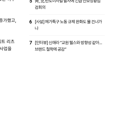
5
靑, 北 탄도미사일 발사에 긴급 안보상황점
검회의
증가했고,
6
[사설] 메가특구 노동 규제 완화도 물 건너가
나
젝트 리츠
7
[인터뷰] 신애라 “교원 웰스와 방향성 같아…
 사업을
브랜드 철학에 공감”