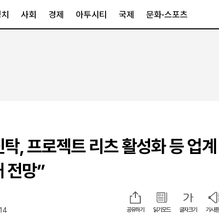
정치
사회
경제
아투시티
국제
문화·스포츠
경제
아투시티
국제
경제일반
종합
세계일반
정책
메트로
아시아·호주
금융·증권
경기·인천
북미
산업
세종·충청
중남미
IT·과학
영남
유럽
탁, 프로젝트 리츠 활성화 등 업계
부동산
호남
중동·아프리
유통
강원
대 전망”
중기·벤처
제주
:14
공유하기
읽기모드
글자크기
기사듣
인스타그램