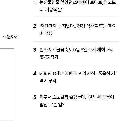
1
농산물인줄 알았던 스테비아 토마토, 알고보
니 ‘가공식품’
2
‘저탄고지’는 지났다…건강 식사로 뜨는 ‘파이
버 맥싱’
후원하기
3
한화 세계불꽃축제 9월 5일 조기 개최…韓·
美·英 참가
4
진화한 ‘8세대 아반떼’ 계약 시작…풀옵션 가
격이 무려
5
제주서 스노클링 즐겼는데…닷새 뒤 온몸에
발진, 무슨 일?