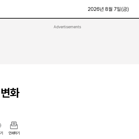
2026년 8월 7일(금)
Advertisements
문화·스포츠
최신
전체
방송
지면보기
가요
구독신청
영화
First Edition
문화
후원하기
 변화
카
종교
제보24시
스포츠
알립니다
여행
기
인쇄하기