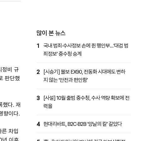
패밀리사이트
마켓파워
아투TV
대학동문골프최강전
많이 본 뉴스
1
국내 범죄·수사정보 손에 쥔 행안부…‘대검 범
죄정보’ 중수청 승계
시정비 규
2
[시승기] 볼보 EX90, 전동화 시대에도 변하
로 판단했
지 않는 ‘안전과 편안함’
3
[사설] 10월 출범 중수청, 수사 역량 확보에 전
록했다. 재
력을
영향이다.
4
현대리바트, B2C·B2B ‘양날의 칼’ 갈았다
빠른 차입
20년 이후