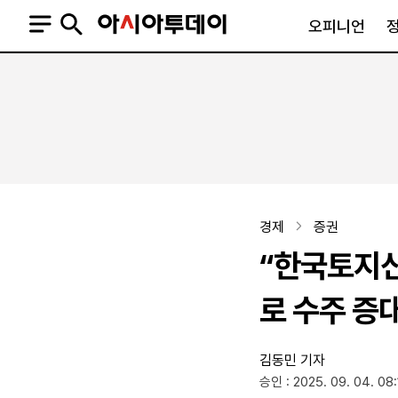
오피니언
오피니언
정치
사회
사설
정치일반
사회일반
칼럼·기고
청와대
사건·사고
기자의 눈
국회·정당
법원·검찰
피플
북한
교육·행정
경제
증권
외교
노동·복지·환경
“한국토지신
국방
보건·의학
정부
로 수주 증
김동민 기자
SNS
승인 : 2025. 09. 04. 08
뉴스스탠드
네이버블로그
아투TV(유튜브)
페이스북