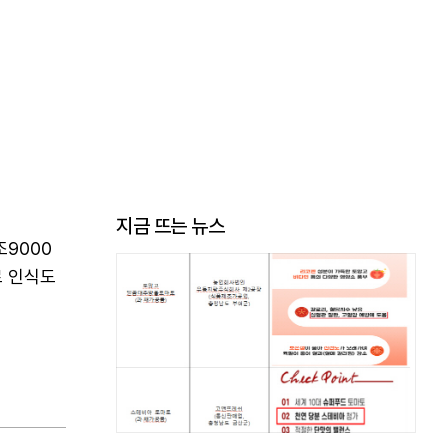
지금 뜨는 뉴스
조9000
료 인식도