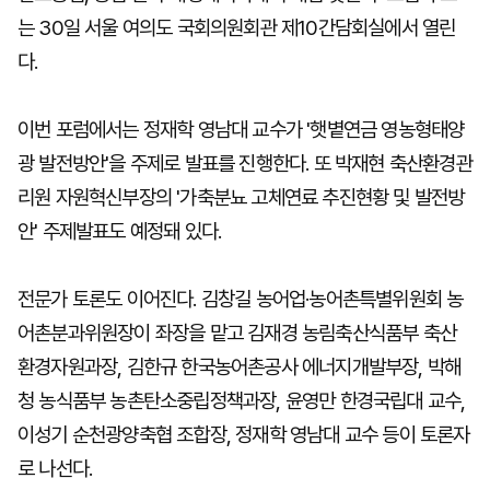
는 30일 서울 여의도 국회의원회관 제10간담회실에서 열린
다.
이번 포럼에서는 정재학 영남대 교수가 '햇볕연금 영농형태양
광 발전방안'을 주제로 발표를 진행한다. 또 박재현 축산환경관
리원 자원혁신부장의 '가축분뇨 고체연료 추진현황 및 발전방
안' 주제발표도 예정돼 있다.
전문가 토론도 이어진다. 김창길 농어업·농어촌특별위원회 농
어촌분과위원장이 좌장을 맡고 김재경 농림축산식품부 축산
환경자원과장, 김한규 한국농어촌공사 에너지개발부장, 박해
청 농식품부 농촌탄소중립정책과장, 윤영만 한경국립대 교수,
이성기 순천광양축협 조합장, 정재학 영남대 교수 등이 토론자
로 나선다.