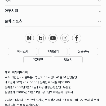
국제
아투시티
문화·스포츠
회사소개
지면보기
신문구독
PC버전
앱설치
제호 : 아시아투데이
주소 : 대한민국 서울특별시 영등포구 의사당대로1길 34 인영빌딩
대표전화 : 02) 769-5000 | 등록번호 : 서울 아00160
등록일 : 2006년 1월 18일 | 회장·발행인·편집인 : 우종순
발행일자 : 2005년 11월 11일 | 청소년보호책임자 : 성희제
아시아투데이의 모든 콘텐츠(기사)는 저작권법의 보호를 받으며, 무단전재 및 수집,
복사, 재배포 등을 금지합니다.