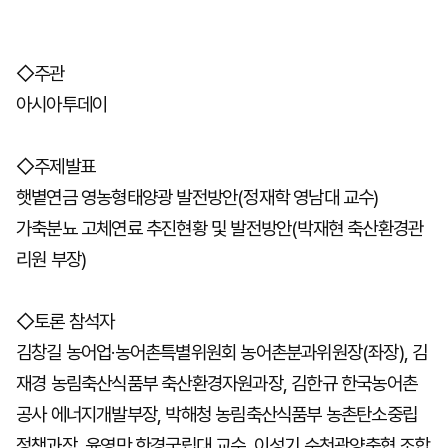
◇주관
아시아투데이
◇주제발표
햇볕연금 영농형태양광 발전방안(정재학 영남대 교수)
가축분뇨 고체연료 추진현황 및 발전방안(박재현 축산환경관
리원 부장)
◇토론 참석자
김창길 농어업·농어촌특별위원회 농어촌분과위원장(좌장), 김
재경 농림축산식품부 축산환경자원과장, 김한규 한국농어촌
공사 에너지개발부장, 박해청 농림축산식품부 농촌탄소중립
정책과장, 윤영만 한경국립대 교수, 이성기 순천광양축협 조합