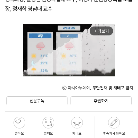
장, 정재학 영남대 교수
더보기
arrow_forward_ios
ⓒ 아시아투데이, 무단전재 및 재배포 금지
Unmute
신문구독
후원하기
좋아요
슬퍼요
화나요
후속기사 원해요