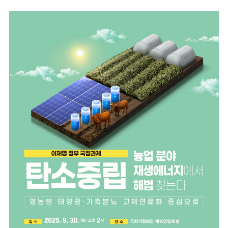
마
운
대
켓
세
학
파
동
워
문
골
프