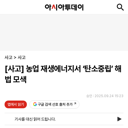
뉴
최
속
정
사
경
국
오
피
아
문
포
스
신
보
치
회
제
제
피
플
투
화
토
니
시
·
사고
언
티
스
>
사고
포
[사고] 농업 재생에너지서 ‘탄소중립’ 해
츠
법 모색
ENGLISH
中
Tiếng
文
Việt
승인 : 2025.09.24 15:23
앱에서 읽기
구글 검색 선호 출처 추가
지
신
후
제
회
앱
면
문
원
보
사
설
기사를 대신 읽어 드립니다.
보
구
하
24
소
치
기
독
기
시
개