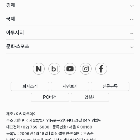
경제
국제
아투시티
문화·스포츠
회사소개
지면보기
신문구독
PC버전
앱설치
제호 : 아시아투데이
주소 : 대한민국 서울특별시 영등포구 의사당대로1길 34 인영빌딩
대표전화 : 02) 769-5000 | 등록번호 : 서울 아00160
등록일 : 2006년 1월 18일 | 회장·발행인·편집인 : 우종순