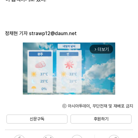
정채현 기자
strawp12@daum.net
더보기
arrow_forward_ios
ⓒ 아시아투데이, 무단전재 및 재배포 금지
Mute
신문구독
후원하기