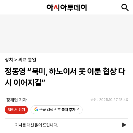
뉴
최
속
정
사
경
국
오
피
아
문
포
스
신
보
치
회
제
제
피
플
투
화
토
니
시
·
정치
언
티
스
>
외교·통일
포
정동영 “북미, 하노이서 못 이룬 협상 다
츠
시 이어지길”
ENGLISH
中
Tiếng
文
Việt
정채현 기자
승인 : 2025.10.27 18:40
앱에서 읽기
구글 검색 선호 출처 추가
지
신
후
제
회
앱
면
문
원
보
사
설
기사를 대신 읽어 드립니다.
보
구
하
24
소
치
기
독
기
시
개