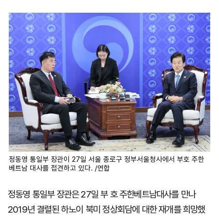
마
운
대
켓
세
학
파
동
워
문
골
프
정동영 통일부 장관이 27일 서울 종로구 정부서울청사에서 부호 주한
베트남 대사를 접견하고 있다. /연합
정동영 통일부 장관은 27일 부 호 주한베트남대사를 만나
2019년 결렬된 하노이 북미 정상회담에 대한 재개를 희망했