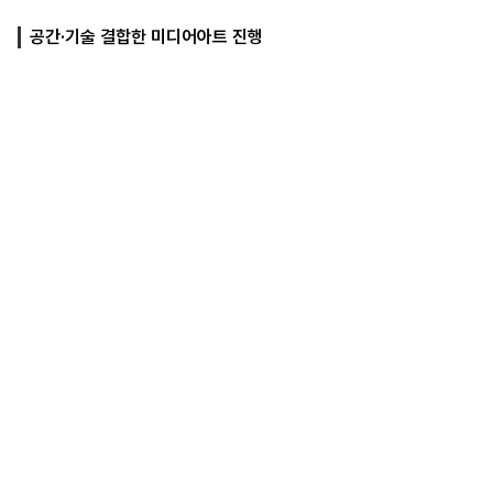
공간·기술 결합한 미디어아트 진행
마
운
대
켓
세
학
파
동
워
문
골
프