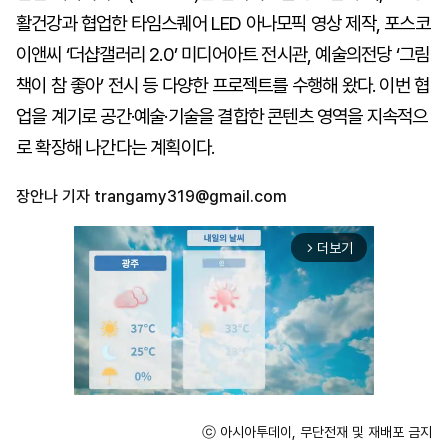
활건강과 협업한 타임스퀘어 LED 아나모픽 영상 제작, 포스코
이앤씨 ‘더샵갤러리 2.0’ 미디어아트 전시관, 예술의전당 ‘그림
책이 참 좋아’ 전시 등 다양한 프로젝트를 수행해 왔다. 이번 협
업을 계기로 공간·예술·기술을 결합한 콘텐츠 영역을 지속적으
로 확장해 나간다는 계획이다.
장안나 기자
trangamy319@gmail.com
더보기
arrow_forward_ios
ⓒ 아시아투데이, 무단전재 및 재배포 금지