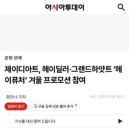
뉴
최
속
정
사
경
국
오
피
아
문
포
스
신
보
치
회
제
제
피
플
투
화
토
니
시
·
문화·연예
언
티
스
포
제이디아트, 헤이딜러·그랜드하얏트 ‘헤
츠
이퓨처’ 겨울 프로모션 참여
ENGLISH
中
Tiếng
文
Việt
장안나 기자
승인 : 2025.12.16 16:31
앱에서 읽기
구글 검색 선호 출처 추가
지
신
후
제
회
앱
면
문
원
보
사
설
기사를 대신 읽어 드립니다.
보
구
하
24
소
치
기
독
기
시
개