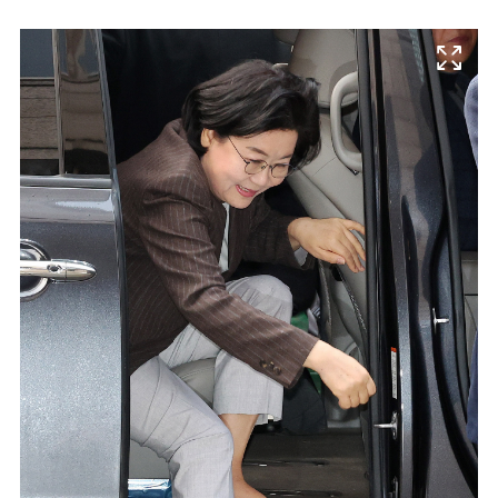
마
운
대
켓
세
학
파
동
워
문
골
프