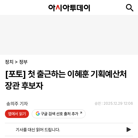
뉴
최
속
정
사
경
국
오
피
아
문
포
스
신
보
치
회
제
제
피
플
투
화
토
니
시
·
정치
언
티
스
>
정부
포
[포토] 첫 출근하는 이혜훈 기획예산처
츠
장관 후보자
ENGLISH
中
Tiếng
文
Việt
송의주 기자
승인 : 2025.12.29 12:06
앱에서 읽기
구글 검색 선호 출처 추가
지
신
후
제
회
앱
면
문
원
보
사
설
기사를 대신 읽어 드립니다.
보
구
하
24
소
치
기
독
기
시
개