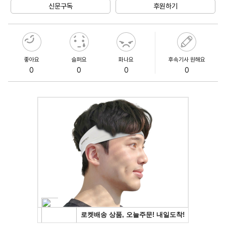
신문구독
후원하기
좋아요
슬퍼요
화나요
후속기사 원해요
0
0
0
0