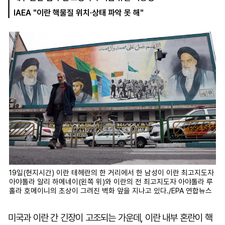
IAEA "이란 핵물질 위치·상태 파악 못 해"
마
운
대
켓
세
학
파
동
워
문
골
프
19일(현지시간) 이란 테헤란의 한 거리에서 한 남성이 이란 최고지도자
아야톨라 알리 하메네이(왼쪽 위)와 이란의 전 최고지도자 아야톨라 루
홀라 호메이니의 초상이 그려진 벽화 앞을 지나고 있다./EPA 연합뉴스
미국과 이란 간 긴장이 고조되는 가운데, 이란 내부 혼란이 핵