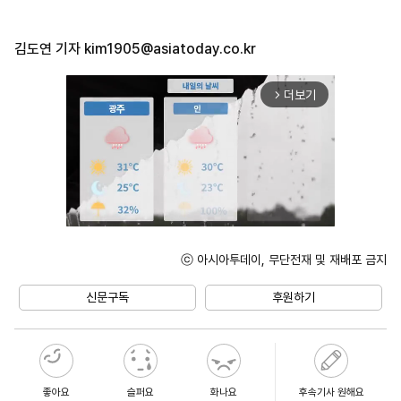
김도연 기자
kim1905@asiatoday.co.kr
더보기
arrow_forward_ios
ⓒ 아시아투데이, 무단전재 및 재배포 금지
Unmute
신문구독
후원하기
좋아요
슬퍼요
화나요
후속기사 원해요