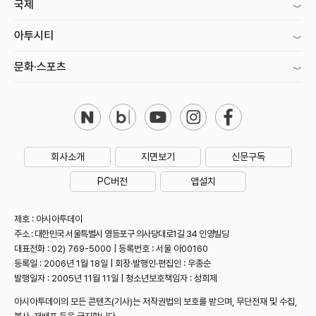
국제
아투시티
문화·스포츠
회사소개
지면보기
신문구독
PC버전
앱설치
제호 : 아시아투데이
주소 : 대한민국 서울특별시 영등포구 의사당대로1길 34 인영빌딩
대표전화 : 02) 769-5000 | 등록번호 : 서울 아00160
등록일 : 2006년 1월 18일 | 회장·발행인·편집인 : 우종순
발행일자 : 2005년 11월 11일 | 청소년보호책임자 : 성희제
아시아투데이의 모든 콘텐츠(기사)는 저작권법의 보호를 받으며, 무단전재 및 수집,