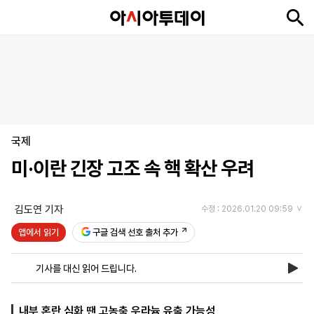
뉴
최
속
정
사
경
국
오
피
아
문
포
스
신
보
치
회
제
제
피
플
투
화
토
니
시
·
국제
언
티
스
포
미·이란 긴장 고조 속 핵 확산 우려
츠
김도연 기자
수정 : 2026.01.20 09:59
ENGLISH
中
Tiếng
文
Việt
앱에서 읽기
구글 검색 선호 출처 추가
기사를 대신 읽어 드립니다.
지
신
후
제
회
앱
면
문
원
보
사
설
보
구
하
24
소
치
내부 혼란 심화 땐 고농축 우라늄 유출 가능성
기
독
기
시
개