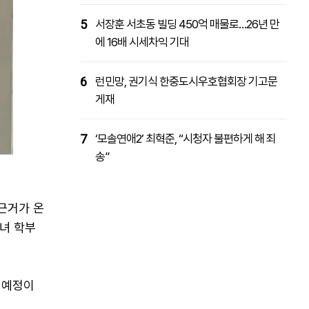
5
서장훈 서초동 빌딩 450억 매물로…26년 만
에 16배 시세차익 기대
6
런민망, 권기식 한중도시우호협회장 기고문
게재
7
‘모솔연애2’ 최혁준, “시청자 불편하게 해 죄
송”
근거가 온
녀 학부
 예정이