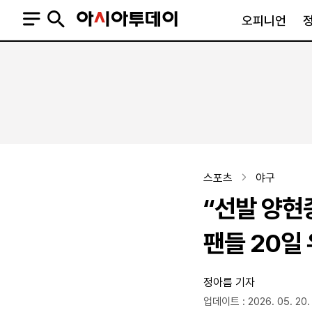
오피니언
오피니언
정치
사회
사설
정치일반
사회일반
칼럼·기고
청와대
사건·사고
기자의 눈
국회·정당
법원·검찰
피플
북한
교육·행정
스포츠
야구
외교
노동·복지·환경
“선발 양현
국방
보건·의학
정부
팬들 20일
정아름 기자
SNS
뉴스스탠드
네이버블로그
아투TV(유튜브)
페이스북
업데이트 : 2026. 05. 20. 