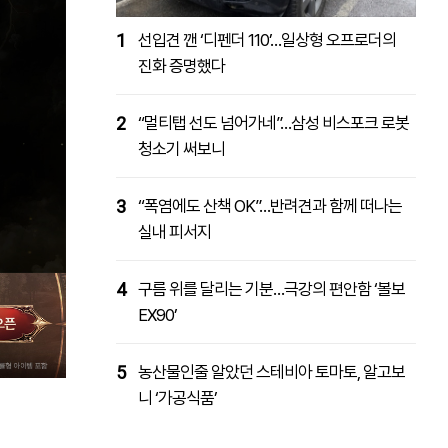
1
선입견 깬 ‘디펜더 110’…일상형 오프로더의
진화 증명했다
2
“멀티탭 선도 넘어가네”…삼성 비스포크 로봇
청소기 써보니
3
“폭염에도 산책 OK”…반려견과 함께 떠나는
실내 피서지
4
구름 위를 달리는 기분…극강의 편안함 ‘볼보
EX90’
5
농산물인줄 알았던 스테비아 토마토, 알고보
니 ‘가공식품’