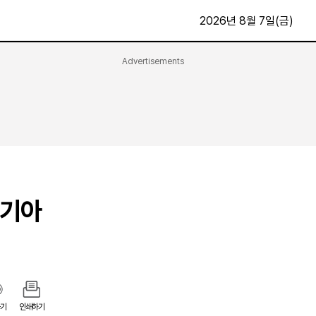
2026년 8월 7일(금)
Advertisements
문화·스포츠
최신
전체
방송
지면보기
가요
구독신청
영화
First Edition
문화
후원하기
…기아
카
종교
제보24시
스포츠
알립니다
여행
기
인쇄하기