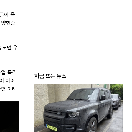
글이 올
 양현종
정도면 우
수업 목격
지금 뜨는 뉴스
응이 이어
하면 이례