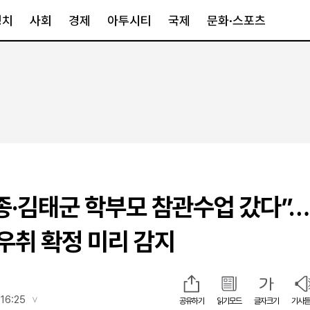
정치
사회
경제
아투시티
국제
문화·스포츠
경제
아투시티
국제
경제일반
종합
세계일반
정책
메트로
아시아·호주
금융·증권
경기·인천
북미
산업
세종·충청
중남미
IT·과학
영남
유럽
종·김태군 학부모 참관수업 갔다”
부동산
호남
중동·아프리
유통
강원
 우취 확정 미리 감지
중기·벤처
제주
인스타그램
16:25
공유하기
읽기모드
글자크기
기사듣