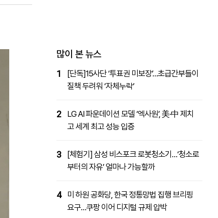
패밀리사이트
마켓파워
아투TV
대학동문골프최강전
많이 본 뉴스
1
[단독]15사단 ‘투표권 미보장’…초급간부들이
질책 두려워 ‘자체누락’
2
LG AI 파운데이션 모델 ‘엑사원’, 美·中 제치
고 세계 최고 성능 입증
3
[체험기] 삼성 비스포크 로봇청소기…‘청소로
부터의 자유’ 얼마나 가능할까
4
미 하원 공화당, 한국 정통망법 집행 브리핑
요구…쿠팡 이어 디지털 규제 압박