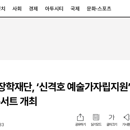
정치
사회
경제
아투시티
국제
문화·스포츠
경제
아투시티
국제
경제일반
종합
세계일반
정책
메트로
아시아·호주
금융·증권
경기·인천
북미
산업
세종·충청
중남미
IT·과학
영남
유럽
장학재단, ‘신격호 예술가자립지원’
부동산
호남
중동·아프리
유통
강원
서트 개최
중기·벤처
제주
33
공유하기
읽기모드
글자크기
기사듣
인스타그램