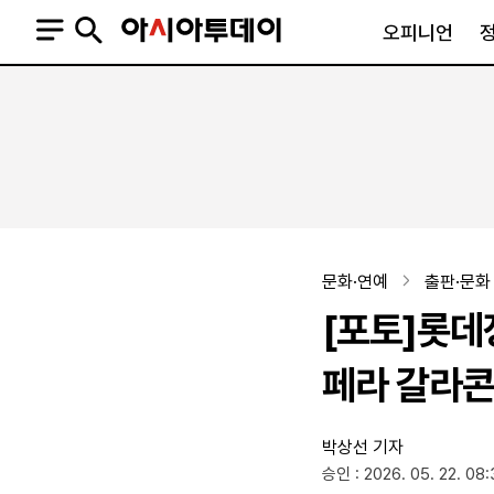
오피니언
오피니언
정치
사회
사설
정치일반
사회일반
칼럼·기고
청와대
사건·사고
기자의 눈
국회·정당
법원·검찰
피플
북한
교육·행정
문화·연예
출판·문화
외교
노동·복지·환경
[포토]롯데
국방
보건·의학
정부
페라 갈라콘
박상선 기자
SNS
승인 : 2026. 05. 22. 08:
뉴스스탠드
네이버블로그
아투TV(유튜브)
페이스북