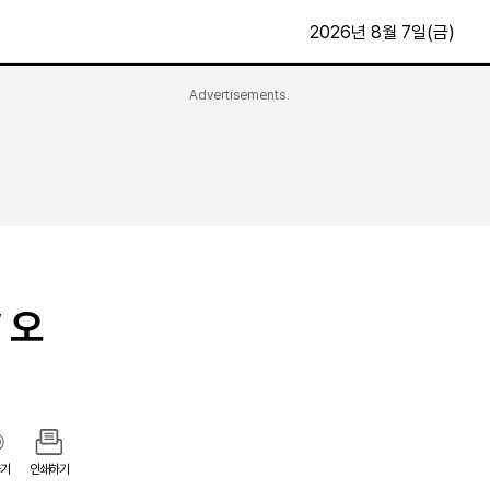
2026년 8월 7일(금)
Advertisements
문화·스포츠
최신
전체
방송
지면보기
가요
구독신청
영화
First Edition
문화
후원하기
 오
카
종교
제보24시
스포츠
알립니다
여행
기
인쇄하기