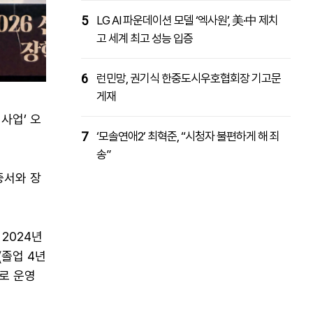
5
LG AI 파운데이션 모델 ‘엑사원’, 美·中 제치
고 세계 최고 성능 입증
6
런민망, 권기식 한중도시우호협회장 기고문
게재
사업’ 오
7
‘모솔연애2’ 최혁준, “시청자 불편하게 해 죄
송”
증서와 장
2024년
(졸업 4년
으로 운영