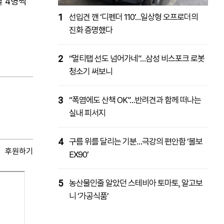
별 4명씩
1
선입견 깬 ‘디펜더 110’…일상형 오프로더의
진화 증명했다
2
“멀티탭 선도 넘어가네”…삼성 비스포크 로봇
청소기 써보니
3
“폭염에도 산책 OK”…반려견과 함께 떠나는
실내 피서지
4
구름 위를 달리는 기분…극강의 편안함 ‘볼보
후원하기
EX90’
5
농산물인줄 알았던 스테비아 토마토, 알고보
니 ‘가공식품’