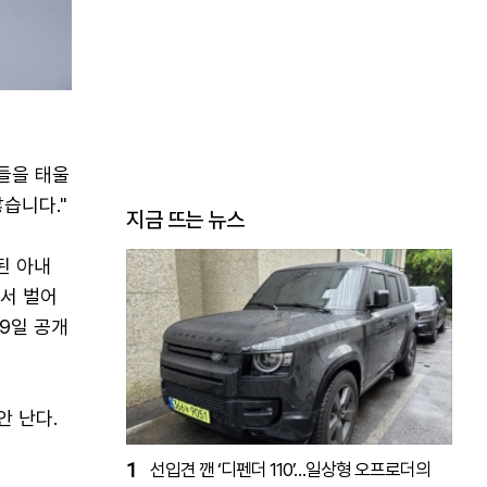
들을 태울
습니다."
지금 뜨는 뉴스
된 아내
면서 벌어
19일 공개
안 난다.
1
선입견 깬 ‘디펜더 110’…일상형 오프로더의