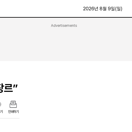
2026년 8월 9일(일)
Advertisements
문화·스포츠
최신
전체
방송
지면보기
가요
구독신청
영화
First Edition
문화
후원하기
장르”
카
종교
제보24시
스포츠
알립니다
여행
기
인쇄하기