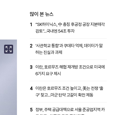
패밀리사이트
마켓파워
아투TV
대학동문골프최강전
많이 본 뉴스
1
“SK하이닉스, 中 충칭 후공정 공장 지분매각
검토”…국내엔 54조 투자
2
‘사관학교 통합’과 쿠데타 억제, 데이터가 말
하는 진실과 과제
3
이란, 호르무즈 해협 재개방 조건으로 미국에
6가지 요구 제시
4
이란은 호르무즈 조건 높이고, 美는 전쟁 ‘출
구’ 찾고…마군 탄약 고갈이 확전 제동
5
정부, 주택 공급대책으로 서울 준공업지역 카