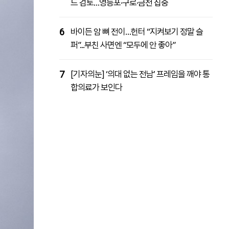
드 검토…영등포·구로·금천 집중
6
바이든 암 뼈 전이…헌터 “지켜보기 정말 슬
퍼”...부친 사면엔 “모두에 안 좋아”
7
[기자의눈] ‘의대 없는 전남’ 프레임을 깨야 통
합의료가 보인다