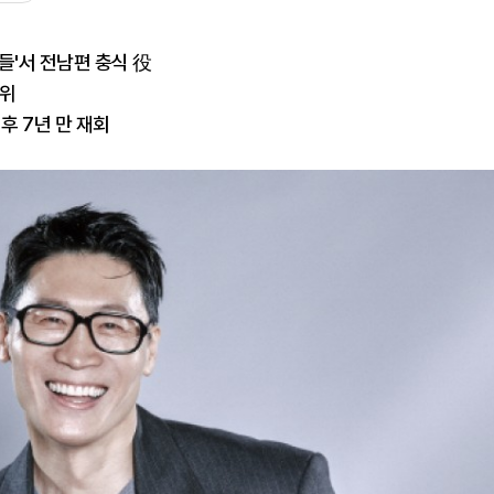
들'서 전남편 충식 役
1위
후 7년 만 재회