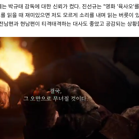
에는 박규태 감독에 대한 신뢰가 컸다. 진선규는 "영화 '육사오'를
를 읽을 때 재미있으면 저도 모르게 소리를 내며 읽는 버릇이 
"전남편과 현남편이 티격태격하는 대사도 좋았고 공감되는 상황