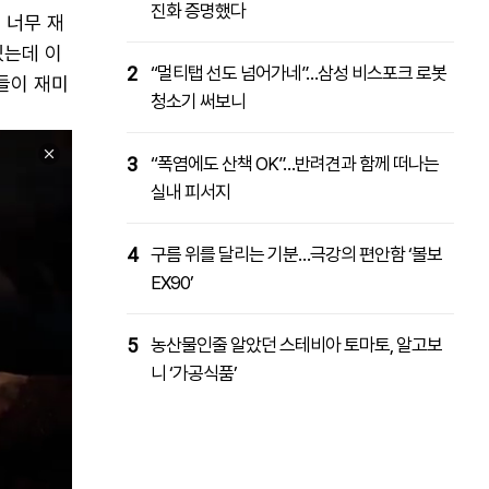
진화 증명했다
 너무 재
있는데 이
2
“멀티탭 선도 넘어가네”…삼성 비스포크 로봇
들이 재미
청소기 써보니
3
“폭염에도 산책 OK”…반려견과 함께 떠나는
실내 피서지
4
구름 위를 달리는 기분…극강의 편안함 ‘볼보
EX90’
5
농산물인줄 알았던 스테비아 토마토, 알고보
니 ‘가공식품’