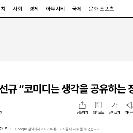
정치
사회
경제
아투시티
국제
문화·스포츠
경제
아투시티
국제
경제일반
종합
세계일반
정책
메트로
아시아·호주
금융·증권
경기·인천
북미
산업
세종·충청
중남미
IT·과학
영남
유럽
진선규 “코미디는 생각을 공유하는 
부동산
호남
중동·아프리
유통
강원
중기·벤처
제주
23
공유하기
읽기모드
글자크기
기사듣
인스타그램
추가
Google 검색에서 아시아투데이 기사를 더 자주 볼 수 있습니다.