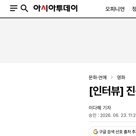
오피니언
오피니언
정치
사회
사설
정치일반
사회일반
칼럼·기고
청와대
사건·사고
기자의 눈
국회·정당
법원·검찰
피플
북한
교육·행정
문화·연예
영화
외교
노동·복지·환경
[인터뷰] 
국방
보건·의학
정부
이다혜 기자
승인 : 2026. 06. 23. 11:
SNS
뉴스스탠드
네이버블로그
아투TV(유튜브)
페이스북
구글 검색 선호 출처 