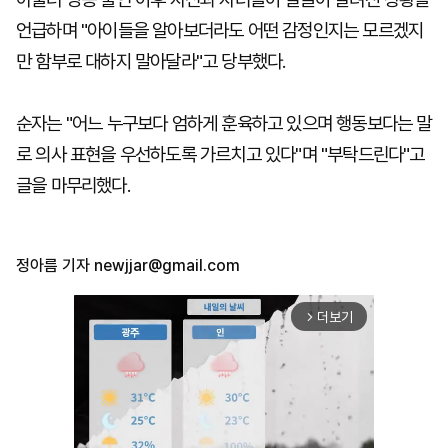
언급하며 "아이들을 알아보더라도 어떤 감정인지는 모르겠지
만 함부로 대하지 말아달라"고 당부했다.
순자는 "어느 누구보다 엄하게 훈육하고 있으며 행동보다는 말
로 의사 표현을 우선하도록 가르치고 있다"며 "부탁드린다"고
글을 마무리했다.
정아름 기자
newjjar@gmail.com
더보기
arrow_forward_ios