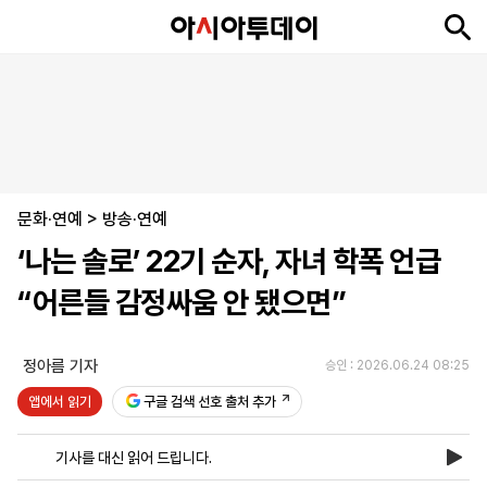
뉴
최
속
정
사
경
국
오
피
아
문
포
스
신
보
치
회
제
제
피
플
투
화
토
니
시
·
문화·연예
언
티
스
>
방송·연예
포
‘나는 솔로’ 22기 순자, 자녀 학폭 언급
츠
“어른들 감정싸움 안 됐으면”
ENGLISH
中
Tiếng
文
Việt
정아름 기자
승인 : 2026.06.24 08:25
앱에서 읽기
구글 검색 선호 출처 추가
지
신
후
제
회
앱
면
문
원
보
사
설
기사를 대신 읽어 드립니다.
보
구
하
24
소
치
기
독
기
시
개