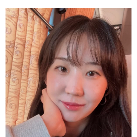
마
운
대
켓
세
학
파
동
워
문
골
프