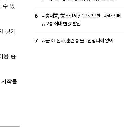
 수 있
6
니뽕내뽕, ‘뽕스런세일’ 프로모션…마라 신메
뉴 2종 최대 반값 할인
자 찾기
7
육군 K1 전차, 훈련중 불…인명피해 없어
이용 승
 저작물