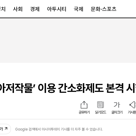
정치
사회
경제
아투시티
국제
문화·스포츠
경제
아투시티
국제
경제일반
종합
세계일반
정책
메트로
아시아·호주
금융·증권
경기·인천
북미
산업
세종·충청
중남미
IT·과학
영남
유럽
고아저작물’ 이용 간소화제도 본격 
부동산
호남
중동·아프리
유통
강원
중기·벤처
제주
공유하기
읽기모드
글자크기
기사듣
추가
Google 검색에서 아시아투데이 기사를 더 자주 볼 수 있습니다.
인스타그램