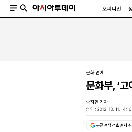
오피니언
오피니언
정치
사회
사설
정치일반
사회일반
칼럼·기고
청와대
사건·사고
기자의 눈
국회·정당
법원·검찰
피플
북한
교육·행정
문화·연예
외교
노동·복지·환경
문화부, ‘
국방
보건·의학
정부
송지현 기자
승인 : 2012. 10. 11. 14:16
구글 검색 선호 출처 
SNS
뉴스스탠드
네이버블로그
아투TV(유튜브)
페이스북