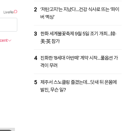
2
‘저탄고지’는 지났다…건강 식사로 뜨는 ‘파이
버 맥싱’
3
한화 세계불꽃축제 9월 5일 조기 개최…韓·
美·英 참가
4
진화한 ‘8세대 아반떼’ 계약 시작…풀옵션 가
격이 무려
5
제주서 스노클링 즐겼는데…닷새 뒤 온몸에
발진, 무슨 일?