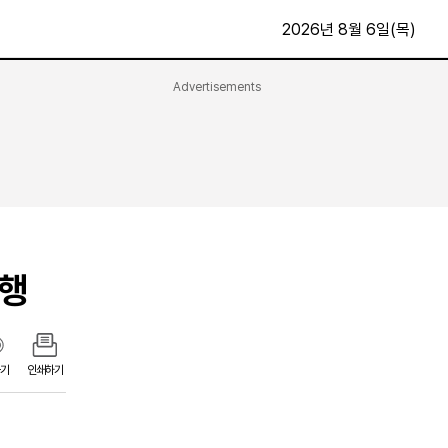
2026년 8월 6일(목)
Advertisements
문화·스포츠
최신
전체
방송
지면보기
가요
구독신청
영화
First Edition
문화
시행
후원하기
카
종교
제보24시
스포츠
알립니다
여행
기
인쇄하기