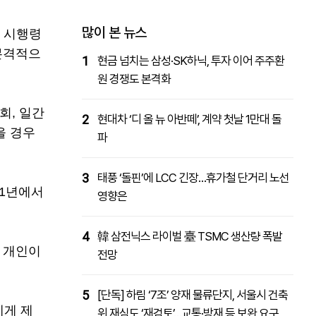
패밀리사이트
마켓파워
아투TV
대학동문골프최강전
많이 본 뉴스
법 시행령
본격적으
1
현금 넘치는 삼성·SK하닉, 투자 이어 주주환
원 경쟁도 본격화
회, 일간
2
현대차 ‘디 올 뉴 아반떼’, 계약 첫날 1만대 돌
을 경우
파
3
태풍 ‘돌핀’에 LCC 긴장…휴가철 단거리 노선
01년에서
영향은
4
韓 삼전닉스 라이벌 臺 TSMC 생산량 폭발
 개인이
전망
5
[단독] 하림 ‘7조’ 양재 물류단지, 서울시 건축
에게 제
위 재심도 ‘재검토’…교통·방재 등 보완 요구