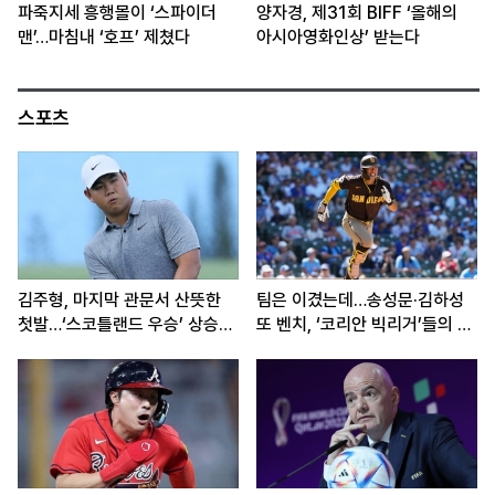
파죽지세 흥행몰이 ‘스파이더
양자경, 제31회 BIFF ‘올해의
맨’…마침내 ‘호프’ 제쳤다
아시아영화인상’ 받는다
스포츠
김주형, 마지막 관문서 산뜻한
팀은 이겼는데…송성문·김하성
첫발…‘스코틀랜드 우승’ 상승세
또 벤치, ‘코리안 빅리거’들의 고
이어간다
민