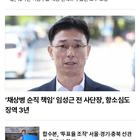
마
운
대
켓
세
학
파
동
워
문
골
프
‘채상병 순직 책임’ 임성근 전 사단장, 항소심도
징역 3년
합수본, ‘투표율 조작’ 서울·경기·충북 선관