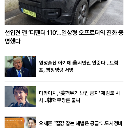
선입견 깬 ‘디펜더 110’…일상형 오프로더의 진화 증
명했다
원정출산 아기에 美시민권 안준다…트럼
프, 행정명령 서명
다카이치, ‘美핵무기 반입 금지’ 재검토 시
사…韓핵무장론 불씨
오세훈 “집값 잡는 해법은 공급”…도시정비