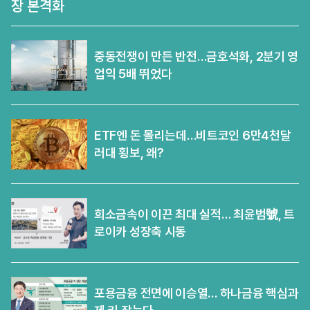
장 본격화
중동전쟁이 만든 반전…금호석화, 2분기 영
업익 5배 뛰었다
ETF엔 돈 몰리는데…비트코인 6만4천달
러대 횡보, 왜?
희소금속이 이끈 최대 실적… 최윤범號, 트
로이카 성장축 시동
포용금융 전면에 이승열… 하나금융 핵심과