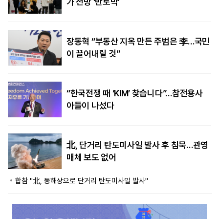
가 전망 ‘반토막’
장동혁 “부동산 지옥 만든 주범은 李…국민
이 끌어내릴 것”
“한국전쟁 때 ‘KIM’ 찾습니다”…참전용사
아들이 나섰다
北, 단거리 탄도미사일 발사 후 침묵…관영
매체 보도 없어
합참 "北, 동해상으로 단거리 탄도미사일 발사"