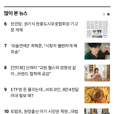
많이 본 뉴스
1
[단독]15사단 ‘투표권 미보장’…초급간부
들이 질책 두려워 ‘자체누락’
2
국내 범죄·수사정보 손에 쥔 행안부…‘대검
범죄정보’ 중수청 승계
3
미 하원 공화당, 한국 정통망법 집행 브리
핑 요구…쿠팡 이어 디지털 규제 압박
4
[체험기] 삼성 비스포크 로봇청소기…‘청
소로부터의 자유’ 얼마나 가능할까
5
LG AI 파운데이션 모델 ‘엑사원’, 美·中 제