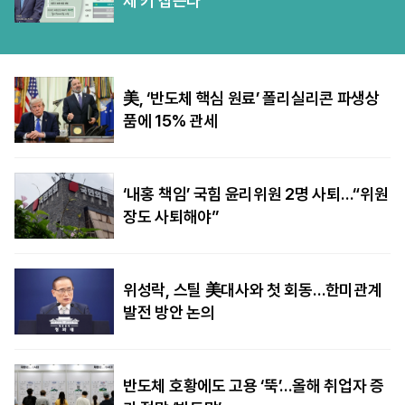
제 키 잡는다
美, ‘반도체 핵심 원료’ 폴리실리콘 파생상
품에 15% 관세
‘내홍 책임’ 국힘 윤리위원 2명 사퇴…“위원
장도 사퇴해야”
위성락, 스틸 美대사와 첫 회동…한미관계
발전 방안 논의
반도체 호황에도 고용 ‘뚝’…올해 취업자 증