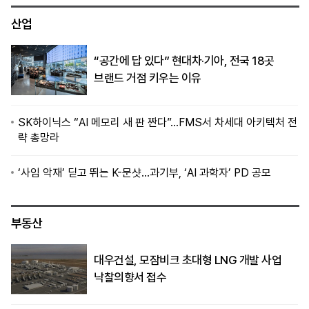
산업
“공간에 답 있다” 현대차·기아, 전국 18곳
브랜드 거점 키우는 이유
SK하이닉스 “AI 메모리 새 판 짠다”…FMS서 차세대 아키텍처 전
략 총망라
‘사임 악재’ 딛고 뛰는 K-문샷…과기부, ‘AI 과학자’ PD 공모
부동산
대우건설, 모잠비크 초대형 LNG 개발 사업
낙찰의향서 접수