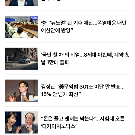
李 “‘뉴노멀’ 된 기후 재난…폭염대응 내년
예산안에 반영”
‘국민 첫 차’의 위엄…8세대 아반떼, 계약 첫
날 1만대 돌파
김정관 “美무역법 301조 이달 말 발표…
15% 안 넘게 최선”
“돈은 풀고 엔저는 막는다”…시험대 오른
‘다카이치노믹스’