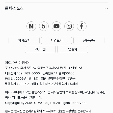
문화·스포츠
회사소개
지면보기
신문구독
PC버전
앱설치
제호 : 아시아투데이
주소 : 대한민국 서울특별시 영등포구 의사당대로1길 34 인영빌딩
대표전화 : 02) 769-5000 | 등록번호 : 서울 아00160
등록일 : 2006년 1월 18일 | 회장·발행인·편집인 : 우종순
발행일자 : 2005년 11월 11일 | 청소년보호책임자 : 성희제
아시아투데이의 모든 콘텐츠(기사)는 저작권법의 보호를 받으며, 무단전재 및 수집,
복사, 재배포 등을 금지합니다.
Copyright by ASIATODAY Co., Ltd. All Rights Reserved.
본지는 한국신문윤리위원회의 서약사로서 신문윤리강령을 준수합니다.