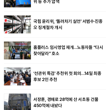
위 등 추가 압색
국힘 윤리위, ‘돌려차기 실언’ 서범수·진종
오 징계절차 개시
홈플러스 임시영업 재개…노동자들 “다시
찾아달라” 호소
‘선관위 특검’ 추천위 첫 회의…14일 최종
후보 2인 추천
서장훈, 경매로 28억에 산 서초동 건물
450억에 내놨다