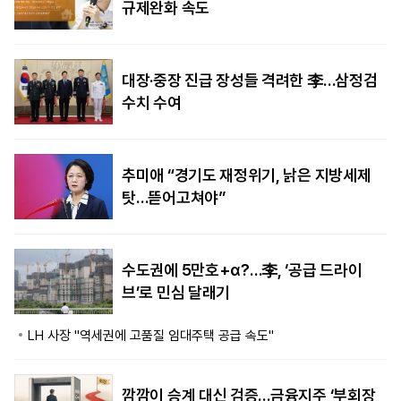
규제완화 속도
대장·중장 진급 장성들 격려한 李…삼정검
수치 수여
추미애 “경기도 재정위기, 낡은 지방세제
탓…뜯어고쳐야”
수도권에 5만호+α?…李, ‘공급 드라이
브’로 민심 달래기
LH 사장 "역세권에 고품질 임대주택 공급 속도"
깜깜이 승계 대신 검증…금융지주 ‘부회장