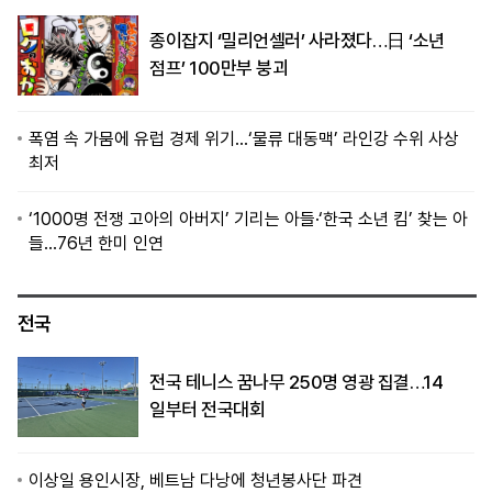
종이잡지 ‘밀리언셀러’ 사라졌다…日 ‘소년
점프’ 100만부 붕괴
폭염 속 가뭄에 유럽 경제 위기…‘물류 대동맥’ 라인강 수위 사상
최저
‘1000명 전쟁 고아의 아버지’ 기리는 아들·‘한국 소년 킴’ 찾는 아
들…76년 한미 인연
전국
전국 테니스 꿈나무 250명 영광 집결…14
일부터 전국대회
이상일 용인시장, 베트남 다낭에 청년봉사단 파견