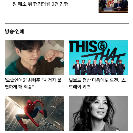
치고 세계 최고 성능 입증
방송·연예
‘모솔연애2’ 최혁준 “시청자 불
빌보드 정상 다음에도 도전…스
편하게 해 죄송”
트레이 키즈