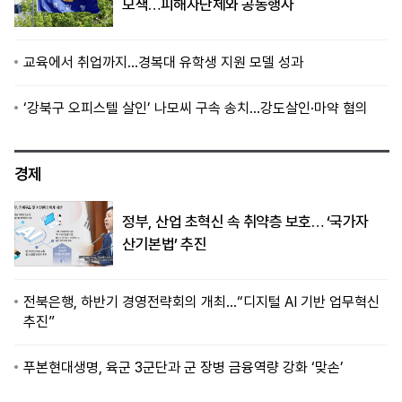
모색…피해자단체와 공동행사
교육에서 취업까지…경복대 유학생 지원 모델 성과
‘강북구 오피스텔 살인’ 나모씨 구속 송치…강도살인·마약 혐의
경제
정부, 산업 초혁신 속 취약층 보호… ‘국가자
산기본법’ 추진
전북은행, 하반기 경영전략회의 개최…“디지털 AI 기반 업무혁신
추진”
푸본현대생명, 육군 3군단과 군 장병 금융역량 강화 ‘맞손’