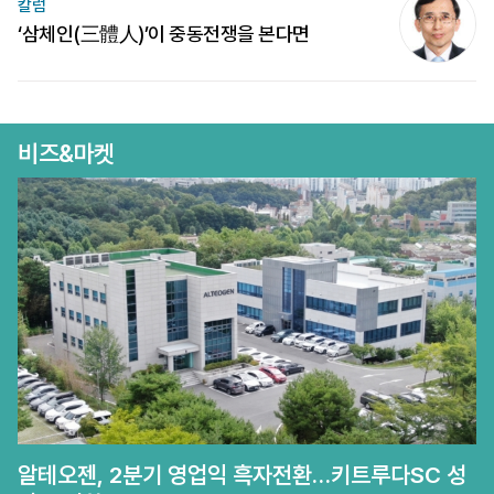
칼럼
‘삼체인(三體人)’이 중동전쟁을 본다면
비즈&마켓
알테오젠, 2분기 영업익 흑자전환…키트루다SC 성