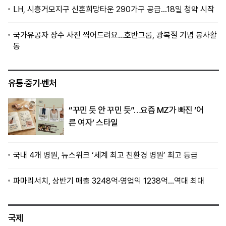
LH, 시흥거모지구 신혼희망타운 290가구 공급…18일 청약 시작
국가유공자 장수 사진 찍어드려요…호반그룹, 광복절 기념 봉사활
동
유통·중기·벤처
“꾸민 듯 안 꾸민 듯”…요즘 MZ가 빠진 ‘어
른 여자’ 스타일
국내 4개 병원, 뉴스위크 ‘세계 최고 친환경 병원’ 최고 등급
파마리서치, 상반기 매출 3248억·영업익 1238억…역대 최대
국제