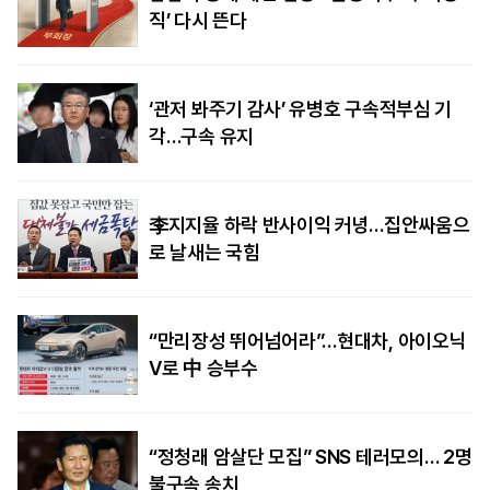
직’ 다시 뜬다
‘관저 봐주기 감사’ 유병호 구속적부심 기
각…구속 유지
李지지율 하락 반사이익 커녕…집안싸움으
로 날새는 국힘
“만리장성 뛰어넘어라”…현대차, 아이오닉
V로 中 승부수
“정청래 암살단 모집” SNS 테러모의… 2명
불구속 송치