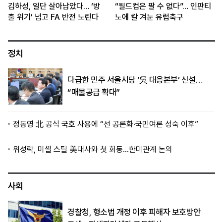
김하성, 일단 살아남았다… ‘방
“월드컵은 팔 수 없다”… 인판티
출 위기’ 넘고 FA 반전 노린다
노에 칼 겨눈 유럽축구
정치
다급한 민주 서울시당 ‘吳 대응본부’ 신설…
“매물공급 확대”
정동영 北 공식 국호 사용에 “선 공론화·국민여론 성숙 이후”
위성락, 미셸 스틸 美대사와 첫 회동…한미관계 논의
사회
경찰청, 형소법 개정 이후 피해자 보호방안