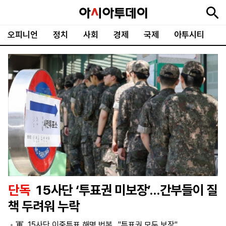
오피니언
정치
사회
경제
국제
아투시티
뉴
최
속
정
사
경
국
오
피
아
문
포
스
신
보
치
회
제
제
피
플
투
화
토
니
시
·
언
티
스
포
츠
ENGLISH
中
Tiếng
文
Việt
단독
15사단 ‘투표권 미보장’…간부들이 질
지
신
후
제
회
앱
책 두려워 누락
면
문
원
보
사
설
보
구
하
24
소
치
軍, 15사단 이중투표 해명 번복…"투표권 모두 보장"
기
독
기
시
개