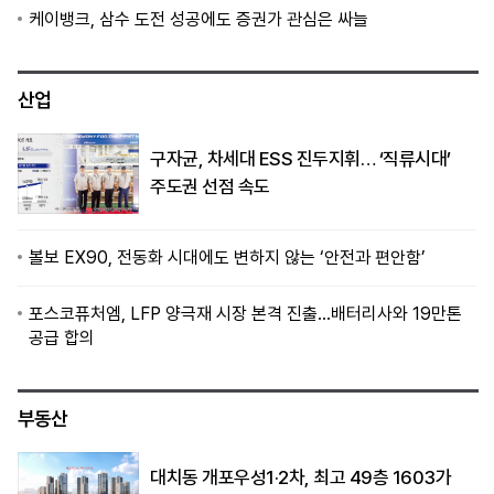
케이뱅크, 삼수 도전 성공에도 증권가 관심은 싸늘
산업
구자균, 차세대 ESS 진두지휘… ‘직류시대’
주도권 선점 속도
볼보 EX90, 전동화 시대에도 변하지 않는 ‘안전과 편안함’
포스코퓨처엠, LFP 양극재 시장 본격 진출…배터리사와 19만톤
공급 합의
부동산
대치동 개포우성1·2차, 최고 49층 1603가