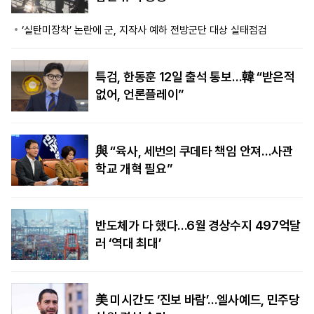
‘실탄미장착’ 논란에 군, 지작사 예하 전방군단 대상 실태점검
특검, 한동훈 12일 출석 통보…韓 “받은적
없어, 언론플레이”
與 “육사, 세번의 쿠데타 책임 안져…사관
학교 개혁 필요”
반도체가 다 했다…6월 경상수지 497억달
러 ‘역대 최대’
美 미시간도 ‘진보 바람’…엘사예드, 민주당