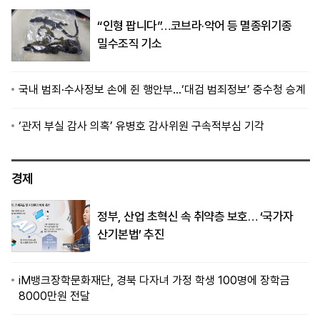
“인형 팝니다”…코브라·악어 등 멸종위기종
밀수조직 기소
국내 범죄·수사정보 손에 쥔 행안부…‘대검 범죄정보’ 중수청 승계
‘관저 부실 감사 의혹’ 유병호 감사위원 구속적부심 기각
경제
정부, 산업 초혁신 속 취약층 보호… ‘국가자
산기본법’ 추진
iM뱅크장학문화재단, 경북 다자녀 가정 학생 100명에 장학금
8000만원 전달