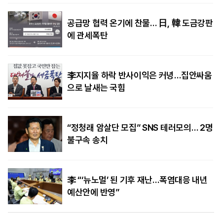
공급망 협력 온기에 찬물… 日, 韓 도금강판
에 관세폭탄
李지지율 하락 반사이익은 커녕…집안싸움
으로 날새는 국힘
“정청래 암살단 모집” SNS 테러모의… 2명
불구속 송치
李 “‘뉴노멀’ 된 기후 재난…폭염대응 내년
예산안에 반영”