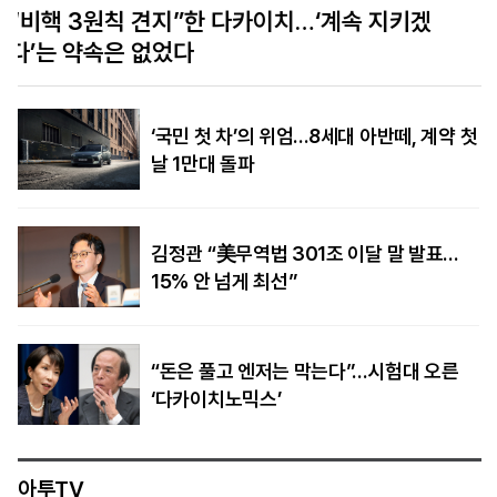
미얀마 대통령, 정통성 찾아 태국 방문… 태국은
‘재관여’ 모색
‘국민 첫 차’의 위엄…8세대 아반떼, 계약 첫
날 1만대 돌파
김정관 “美무역법 301조 이달 말 발표…
15% 안 넘게 최선”
“돈은 풀고 엔저는 막는다”…시험대 오른
‘다카이치노믹스’
아투TV