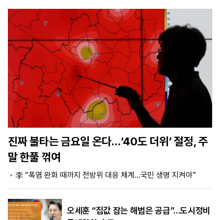
마
운
대
켓
세
학
파
동
워
문
골
프
진짜 불타는 금요일 온다…‘40도 더위’ 절정, 주
말 한풀 꺾여
李 “폭염 완화 때까지 전방위 대응 체계…국민 생명 지켜야”
오세훈 “집값 잡는 해법은 공급”…도시정비