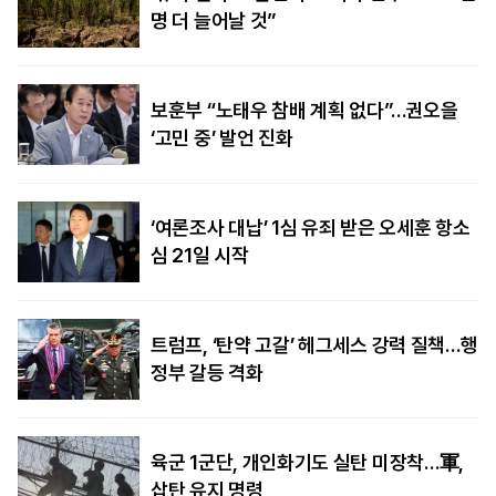
명 더 늘어날 것”
보훈부 “노태우 참배 계획 없다”…권오을
‘고민 중’ 발언 진화
‘여론조사 대납’ 1심 유죄 받은 오세훈 항소
심 21일 시작
트럼프, ‘탄약 고갈’ 헤그세스 강력 질책…행
정부 갈등 격화
육군 1군단, 개인화기도 실탄 미장착…軍,
삽탄 유지 명령