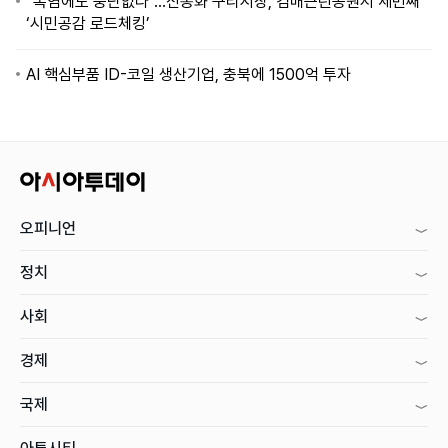
“폭염에도 중단없다”…신동화 구리시장, 검배근린공원서 세번째
‘시민공감 로드체킹’
AI 핵심부품 ID-코일 생산기업, 충북에 1500억 투자
오피니언
정치
사회
경제
국제