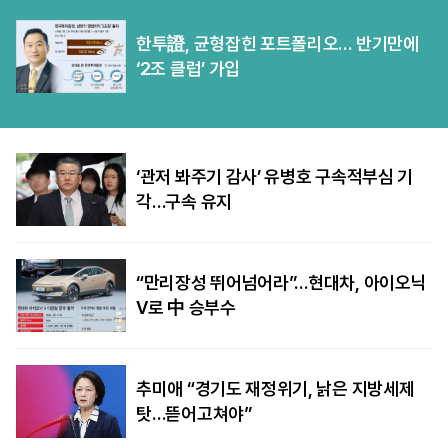
한투證, 균형잡힌 포트폴리오… 반기만에
‘2조 클럽’ 가입
‘관저 봐주기 감사’ 유병호 구속적부심 기
각…구속 유지
“만리장성 뛰어넘어라”…현대차, 아이오닉
V로 中 승부수
추미애 “경기도 재정위기, 낡은 지방세제
탓…뜯어고쳐야”