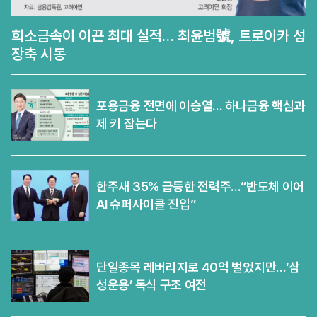
희소금속이 이끈 최대 실적… 최윤범號, 트로이카 성
장축 시동
포용금융 전면에 이승열… 하나금융 핵심과
제 키 잡는다
한주새 35% 급등한 전력주…“반도체 이어
AI 슈퍼사이클 진입”
단일종목 레버리지로 40억 벌었지만…‘삼
성운용’ 독식 구조 여전