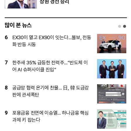
상원 경선 승리
많이 본 뉴스
1
태풍 ‘돌핀’에 LCC 긴장…휴가철 단거리
노선 영향은
2
“증거 잡아도 혐의 적용 막히면”…‘경제·지
능’ 등 고난도 법리 검토 떠안는 경찰
3
[한화 3남 김동선 홀로서기②] 한화맨·외
부 전문가 포진한 ‘김동선 사단’…신사업
전면에
4
“中 점유율 끌어올려라”… 현대차, 아이오
닉 V로 승부수