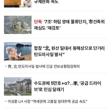
규제완화 속도
단독
‘7조’ 하림 양재 물류단지, 市건축위
재심도 ‘재검토’
합참 “北, 원산 일대서 동해상으로 단거리
탄도미사일 발사”
靑, 北 탄도미사일 발사에 긴급 안보상황점검회의
수도권에 5만호+α?…李, ‘공급 드라이
브’로 민심 달래기
이성훈 LH 사장 "역세권에 고품질 임대주택 공급 속도"