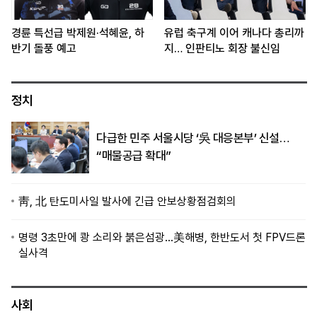
경륜 특선급 박제원·석혜윤, 하
유럽 축구계 이어 캐나다 총리까
반기 돌풍 예고
지… 인판티노 회장 불신임
정치
다급한 민주 서울시당 ‘吳 대응본부’ 신설…
“매물공급 확대”
靑, 北 탄도미사일 발사에 긴급 안보상황점검회의
명령 3초만에 쾅 소리와 붉은섬광…美해병, 한반도서 첫 FPV드론
실사격
사회