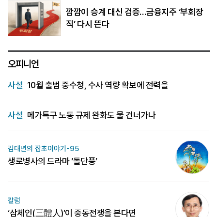
깜깜이 승계 대신 검증…금융지주 ‘부회장
직’ 다시 뜬다
오피니언
사설
10월 출범 중수청, 수사 역량 확보에 전력을
사설
메가특구 노동 규제 완화도 물 건너가나
김대년의 잡초이야기-95
생로병사의 드라마 ‘돌단풍’
칼럼
‘삼체인(三體人)’이 중동전쟁을 본다면