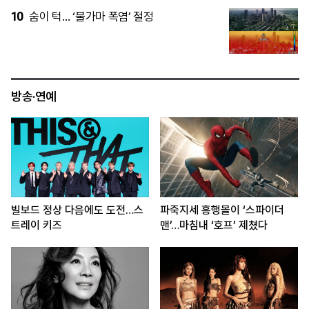
5
3연임 제동 압박에 금융지주 ‘부회장직’
다시 뜨나
방송·연예
빌보드 정상 다음에도 도전…스
파죽지세 흥행몰이 ‘스파이더
트레이 키즈
맨’…마침내 ‘호프’ 제쳤다