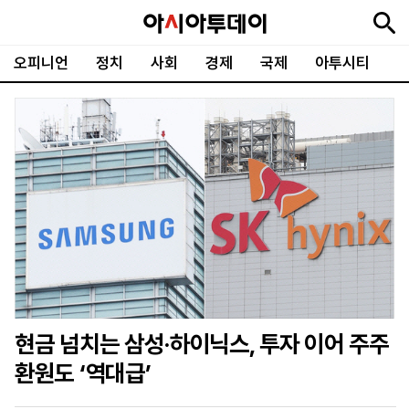
오피니언
정치
사회
경제
국제
아투시티
뉴
최
속
정
사
경
국
오
피
아
문
포
스
신
보
치
회
제
제
피
플
투
화
토
니
시
·
언
티
스
포
츠
ENGLISH
中
Tiếng
文
Việt
현금 넘치는 삼성·하이닉스, 투자 이어 주주
지
신
후
제
회
앱
환원도 ‘역대급’
면
문
원
보
사
설
보
구
하
24
소
치
기
독
기
시
개