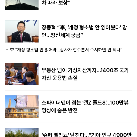
차 따라 보상”
장동혁 “李, ‘개정 형소법 안 읽어봤다’ 망
언…정신세계 궁금”
李 "개정 형소법 안 읽어봐…검사가 합수본서 수사하면 안 되나"
부동산 넘어 가상자산까지…1400조 국가
자산 운용법 손질
스파이더맨이 접는 ‘갤Z 폴드8’…100만뷰
영상에 숨은 반전
‘슈퍼 엘리뇨’ 덮친다…“기아 인구 4900만