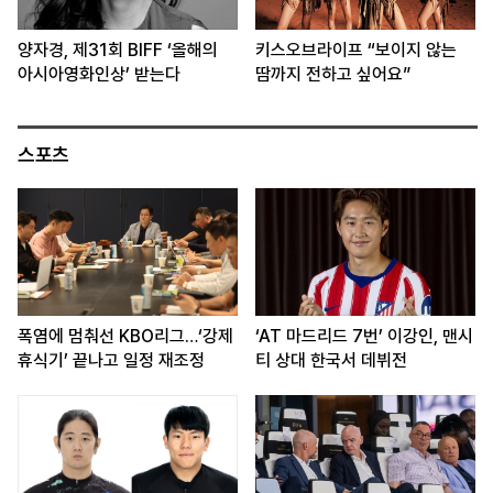
양자경, 제31회 BIFF ‘올해의
키스오브라이프 “보이지 않는
아시아영화인상’ 받는다
땀까지 전하고 싶어요”
스포츠
폭염에 멈춰선 KBO리그…‘강제
‘AT 마드리드 7번’ 이강인, 맨시
휴식기’ 끝나고 일정 재조정
티 상대 한국서 데뷔전