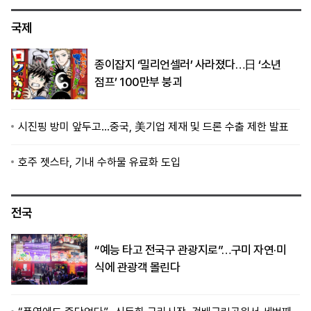
국제
종이잡지 ‘밀리언셀러’ 사라졌다…日 ‘소년
점프’ 100만부 붕괴
시진핑 방미 앞두고…중국, 美기업 제재 및 드론 수출 제한 발표
호주 젯스타, 기내 수하물 유료화 도입
전국
“예능 타고 전국구 관광지로”…구미 자연·미
식에 관광객 몰린다