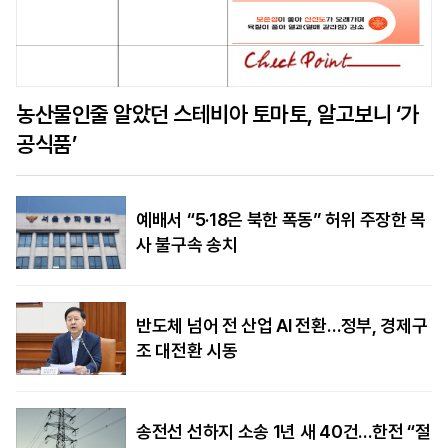
농산물인줄 알았던 스테비아 토마토, 알고보니 ‘가
공식품’
예배서 “5·18은 북한 폭동” 허위 주장한 목
사 불구속 송치
반도체 넘어 전 산업 AI 전환…정부, 경제구
조 대전환 시동
송전선 선하지 소송 1년 새 40건…한전 “절