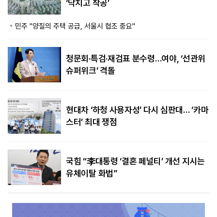
‘닥치고 착공’
민주 "양질의 주택 공급, 서울시 협조 중요"
청문회·특검·재검표 분수령…여야, ‘선관위
슈퍼위크’ 격돌
현대차 ‘하청 사용자성’ 다시 심판대… ‘카마
스터’ 최대 쟁점
국힘 “李대통령 ‘결혼 페널티’ 개선 지시는
유체이탈 화법”