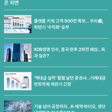
은 외면
플랫폼 키워 고객 900만 확보… 우리銀,
하반기 ‘수익화’ 승부
KDB생명 인수, 흥국·한투 2파전 예상…득
과 실은?
‘역대급 실적’ 훨훨 날던 증권사…거래대금
반토막에 하반기 긴장
기술 넘어 공장까지…K-제약·바이오, 생산