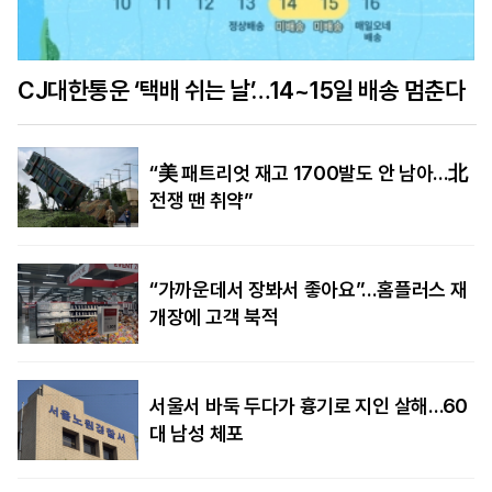
CJ대한통운 ‘택배 쉬는 날’…14~15일 배송 멈춘다
“美 패트리엇 재고 1700발도 안 남아…北
전쟁 땐 취약”
“가까운데서 장봐서 좋아요”…홈플러스 재
개장에 고객 북적
서울서 바둑 두다가 흉기로 지인 살해…60
대 남성 체포