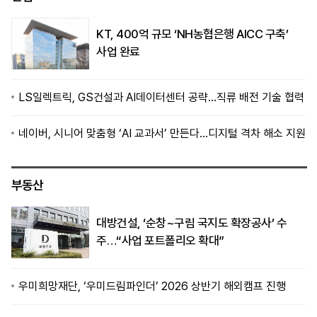
KT, 400억 규모 ‘NH농협은행 AICC 구축’
사업 완료
LS일렉트릭, GS건설과 AI데이터센터 공략…직류 배전 기술 협력
네이버, 시니어 맞춤형 ‘AI 교과서’ 만든다…디지털 격차 해소 지원
부동산
대방건설, ‘순창~구림 국지도 확장공사’ 수
주…“사업 포트폴리오 확대”
우미희망재단, ‘우미드림파인더’ 2026 상반기 해외캠프 진행