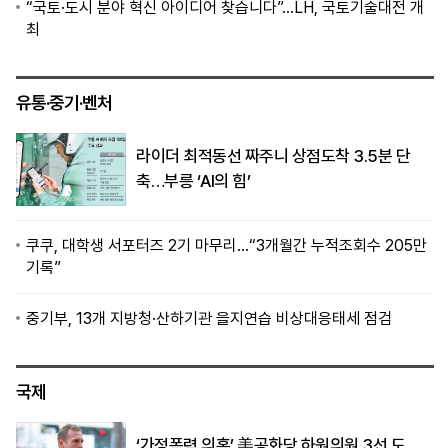
“국토·도시 분야 혁신 아이디어 찾습니다”…LH, 국토기술대전 개
최
유통·중기·벤처
라이더 최적동선 짜주니 상점도착 3.5분 단
축…부릉 ‘AI의 힘’
쿠쿠, 대학생 서포터즈 2기 마무리…“3개월간 누적조회수 205만
기록”
중기부, 13개 지방청·산하기관 을지연습 비상대응태세 점검
국제
‘가정폭력 의혹’ 美공화당 하원의원 3선 도