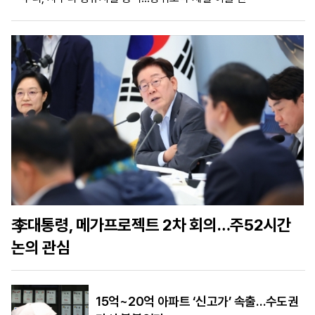
마
운
대
켓
세
학
파
동
워
문
골
프
李대통령, 메가프로젝트 2차 회의…주52시간
논의 관심
15억~20억 아파트 ‘신고가’ 속출…수도권