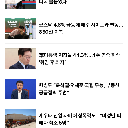
다시 불붙었다
코스닥 4.6% 급등에 매수 사이드카 발동…
830선 회복
李대통령 지지율 44.3%…4주 연속 하락
‘취임 후 최저’
한병도 “윤석열·오세훈·국힘 무능, 부동산
공급절벽 주범”
세우타 난입 사태때 성폭력도…“미성년 피
해자 최소 5명”