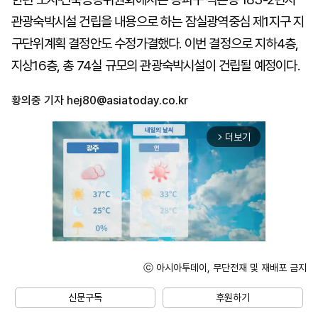
관광숙박시설 건립을 내용으로 하는 잠실광역중심 제1지구 지
구단위계획 결정안도 수정가결했다. 이번 결정으로 지하4층,
지상16층, 총 74실 규모의 관광숙박시설이 건립될 예정이다.
황의중 기자
hej80@asiatoday.co.kr
더보기
arrow_forward_ios
ⓒ 아시아투데이, 무단전재 및 재배포 금지
Unmute
신문구독
후원하기