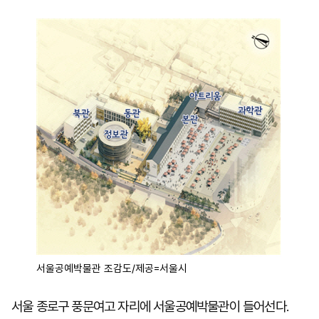
마
운
대
켓
세
학
파
동
워
문
골
프
서울공예박물관 조감도/제공=서울시
서울 종로구 풍문여고 자리에 서울공예박물관이 들어선다.