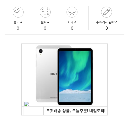
좋아요
슬퍼요
화나요
후속기사 원해요
0
0
0
0