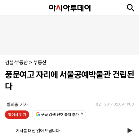
뉴
최
속
정
사
경
국
오
피
아
문
포
스
신
보
치
회
제
제
피
플
투
화
토
니
시
·
건설·부동산
언
티
스
>
부동산
포
풍문여고 자리에 서울공예박물관 건립된
츠
다
ENGLISH
中
Tiếng
文
Việt
황의중 기자
승인 : 2017.02.09 11:00
앱에서 읽기
구글 검색 선호 출처 추가
지
신
후
제
회
앱
면
문
원
보
사
설
기사를 대신 읽어 드립니다.
보
구
하
24
소
치
기
독
기
시
개