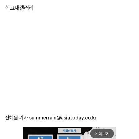
학고재갤러리
전혜원 기자
summerrain@asiatoday.co.kr
더보기
arrow_forward_ios