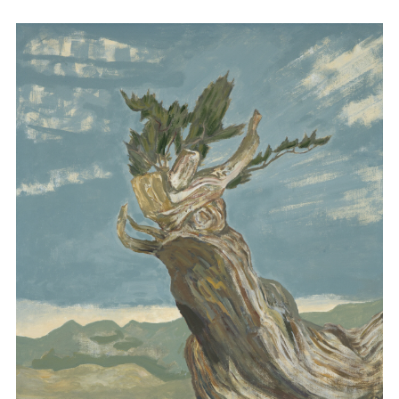
마
운
대
켓
세
학
파
동
워
문
골
프