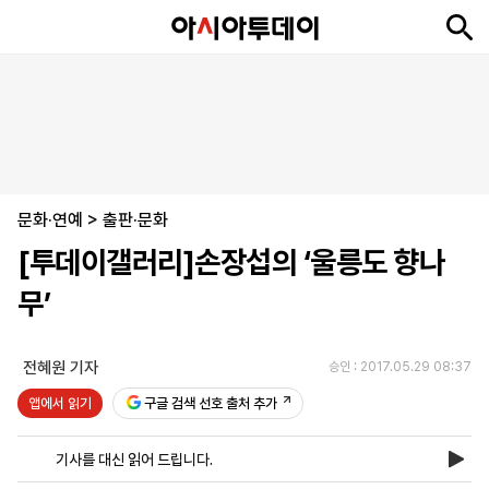
뉴
최
속
정
사
경
국
오
피
아
문
포
스
신
보
치
회
제
제
피
플
투
화
토
니
시
·
문화·연예
언
티
스
>
출판·문화
포
[투데이갤러리]손장섭의 ‘울릉도 향나
츠
무’
ENGLISH
中
Tiếng
文
Việt
전혜원 기자
승인 : 2017.05.29 08:37
앱에서 읽기
구글 검색 선호 출처 추가
지
신
후
제
회
앱
면
문
원
보
사
설
기사를 대신 읽어 드립니다.
보
구
하
24
소
치
기
독
기
시
개