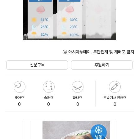
ⓒ 아시아투데이, 무단전재 및 재배포 금지
Unmute
신문구독
후원하기
좋아요
슬퍼요
화나요
후속기사 원해요
0
0
0
0