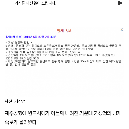
기사를 대신 읽어 드립니다.
마
운
대
켓
세
학
파
동
워
문
골
프
사진=기상청
제주공항에 윈드시어가 이틀째 내려진 가운데 기상청의 방재
속보가 올라왔다.