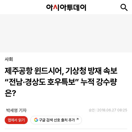
뉴
최
속
정
사
경
국
오
피
아
문
포
스
신
보
치
회
제
제
피
플
투
화
토
니
시
·
사회
언
티
스
포
제주공항 윈드시어, 기상청 방재 속보
츠
“전남·경상도 호우특보” 누적 강수량
ENGLISH
中
Tiếng
은?
文
Việt
박세영 기자
승인 : 2018.06.27 08:25
지
신
후
제
회
앱
앱에서 읽기
구글 검색 선호 출처 추가
면
문
원
보
사
설
보
구
하
24
소
치
기
독
기
시
개