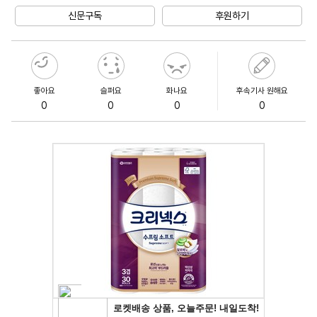
신문구독
후원하기
좋아요
슬퍼요
화나요
후속기사 원해요
0
0
0
0