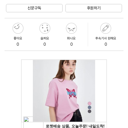
Unmute
신문구독
후원하기
좋아요
슬퍼요
화나요
후속기사 원해요
0
0
0
0