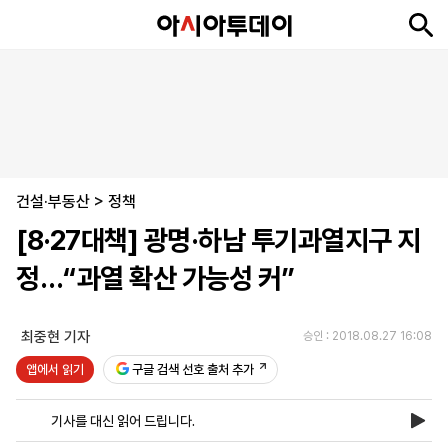
뉴
최
속
정
사
경
국
오
피
아
문
포
스
신
보
치
회
제
제
피
플
투
화
토
니
시
·
건설·부동산
언
티
스
>
정책
포
[8·27대책] 광명·하남 투기과열지구 지
츠
정…“과열 확산 가능성 커”
ENGLISH
中
Tiếng
文
Việt
최중현 기자
승인 : 2018.08.27 16:08
앱에서 읽기
구글 검색 선호 출처 추가
지
신
후
제
회
앱
면
문
원
보
사
설
기사를 대신 읽어 드립니다.
보
구
하
24
소
치
기
독
기
시
개