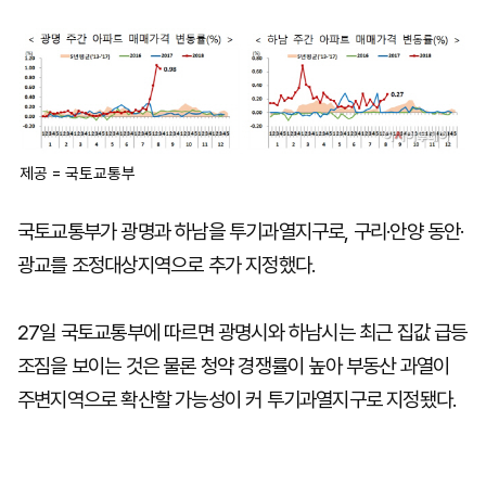
마
운
대
켓
세
학
파
동
워
문
골
프
제공 = 국토교통부
국토교통부가 광명과 하남을 투기과열지구로, 구리·안양 동안·
광교를 조정대상지역으로 추가 지정했다.
27일 국토교통부에 따르면 광명시와 하남시는 최근 집값 급등
조짐을 보이는 것은 물론 청약 경쟁률이 높아 부동산 과열이
주변지역으로 확산할 가능성이 커 투기과열지구로 지정됐다.