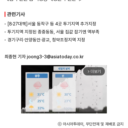
관련기사
[8·27대책]서울 동작구 등 4곳 투기지역 추가지정
투기지역 지정된 종중동동, 서울 집값 잡기엔 역부족
경기구리·안양동안·광교, 청약조정지역 지정
최중현 기자
joong3-3@asiatoday.co.kr
더보기
arrow_forward_ios
ⓒ 아시아투데이, 무단전재 및 재배포 금지