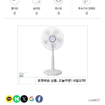
좋아요
슬퍼요
화나요
후속기사 원해요
0
0
0
0