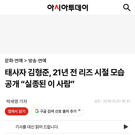
뉴
최
속
정
사
경
국
오
피
아
문
포
스
신
보
치
회
제
제
피
플
투
화
토
니
시
·
문화·연예
언
티
스
>
방송·연예
포
태사자 김형준, 21년 전 리즈 시절 모습
츠
공개 “실종된 이 사람”
ENGLISH
中
Tiếng
文
Việt
박세영 기자
승인 : 2019.12.01 16:31
앱에서 읽기
구글 검색 선호 출처 추가
지
신
후
제
회
앱
면
문
원
보
사
설
기사를 대신 읽어 드립니다.
보
구
하
24
소
치
기
독
기
시
개