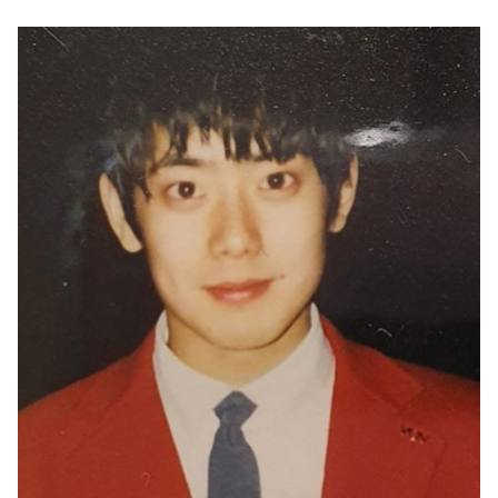
마
운
대
켓
세
학
파
동
워
문
골
프