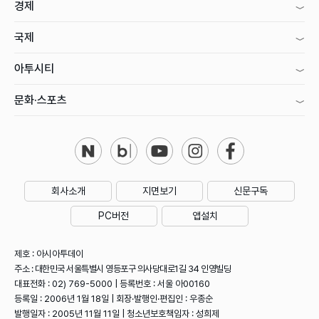
경제
국제
아투시티
문화·스포츠
회사소개
지면보기
신문구독
PC버전
앱설치
제호 : 아시아투데이
주소 : 대한민국 서울특별시 영등포구 의사당대로1길 34 인영빌딩
대표전화 : 02) 769-5000 | 등록번호 : 서울 아00160
등록일 : 2006년 1월 18일 | 회장·발행인·편집인 : 우종순
발행일자 : 2005년 11월 11일 | 청소년보호책임자 : 성희제