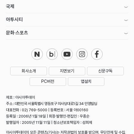
국제
아투시티
문화·스포츠
회사소개
지면보기
신문구독
PC버전
앱설치
제호 : 아시아투데이
주소 : 대한민국 서울특별시 영등포구 의사당대로1길 34 인영빌딩
대표전화 : 02) 769-5000 | 등록번호 : 서울 아00160
등록일 : 2006년 1월 18일 | 회장·발행인·편집인 : 우종순
발행일자 : 2005년 11월 11일 | 청소년보호책임자 : 성희제
아시아투데이의 모든 콘텐츠(기사)는 저작권법의 보호를 받으며, 무단전재 및 수집,