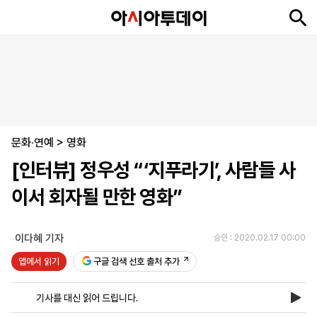
뉴
최
속
정
사
경
국
오
피
아
문
포
스
신
보
치
회
제
제
피
플
투
화
토
니
시
·
문화·연예
언
티
스
>
영화
포
[인터뷰] 정우성 “‘지푸라기’, 사람들 사
츠
이서 회자될 만한 영화”
ENGLISH
中
Tiếng
文
Việt
이다혜 기자
승인 : 2020.02.17 00:00
앱에서 읽기
구글 검색 선호 출처 추가
지
신
후
제
회
앱
면
문
원
보
사
설
기사를 대신 읽어 드립니다.
보
구
하
24
소
치
기
독
기
시
개