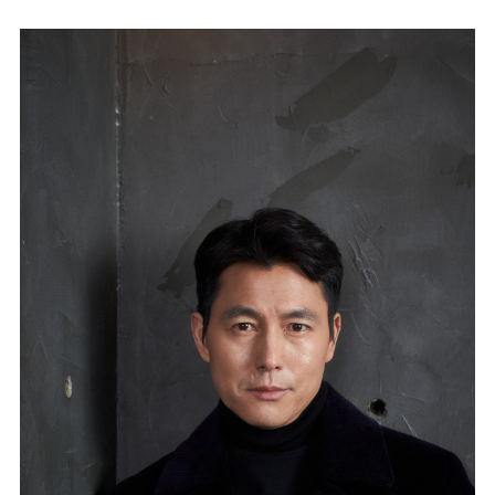
마
운
대
켓
세
학
파
동
워
문
골
프