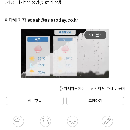
/제공=메가박스중앙(주)플러스엠
이다혜 기자
edaah@asiatoday.co.kr
더보기
arrow_forward_ios
ⓒ 아시아투데이, 무단전재 및 재배포 금지
Unmute
신문구독
후원하기