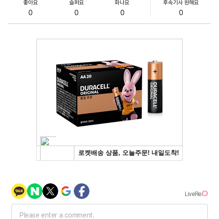
좋아요
슬퍼요
화나요
후속기사 원해요
0
0
0
0