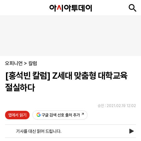
뉴
최
속
정
사
경
국
오
피
아
문
포
스
신
보
치
회
제
제
피
플
투
화
토
니
시
·
오피니언
언
티
스
>
칼럼
포
[홍석빈 칼럼] Z세대 맞춤형 대학교육
츠
절실하다
ENGLISH
中
Tiếng
文
Việt
승인 : 2021.02.19 12:02
앱에서 읽기
구글 검색 선호 출처 추가
지
신
후
제
회
앱
면
문
원
보
사
설
기사를 대신 읽어 드립니다.
보
구
하
24
소
치
기
독
기
시
개