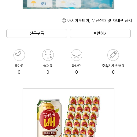
ⓒ 아시아투데이, 무단전재 및 재배포 금지
Unmute
신문구독
후원하기
좋아요
슬퍼요
화나요
후속기사 원해요
0
0
0
0