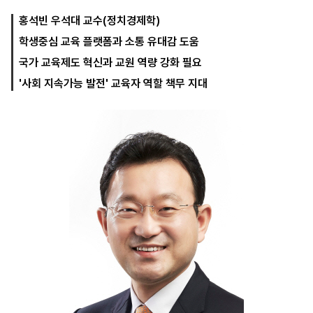
홍석빈 우석대 교수(정치경제학)
학생중심 교육 플랫폼과 소통 유대감 도움
마
운
대
켓
세
학
국가 교육제도 혁신과 교원 역량 강화 필요
파
동
'사회 지속가능 발전' 교육자 역할 책무 지대
워
문
골
프