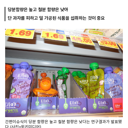
당분함량은 높고 철분 함량은 낮아
단 과자를 피하고 덜 가공된 식품을 섭취하는 것이 중요
마
운
대
켓
세
학
파
동
워
문
골
프
간편이슈식이 당분 함량은 높고 철분 함량은 낮다는 연구결과가 발표됐
다.(사진=위키미디어)