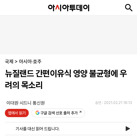
뉴
최
속
정
사
경
국
오
피
아
문
포
스
신
보
치
회
제
제
피
플
투
화
토
니
시
·
국제
언
티
스
>
아시아·호주
포
뉴질랜드 간편이유식 영양 불균형에 우
츠
려의 목소리
ENGLISH
中
Tiếng
文
Việt
이대원 시드니 통신원
승인 : 2021.02.21 16:13
앱에서 읽기
구글 검색 선호 출처 추가
지
신
후
제
회
앱
면
문
원
보
사
설
기사를 대신 읽어 드립니다.
보
구
하
24
소
치
기
독
기
시
개