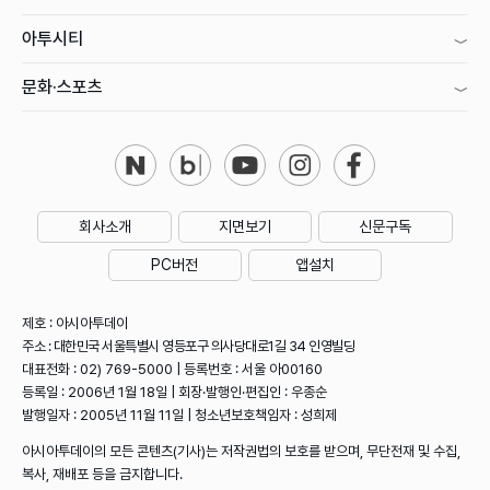
아투시티
문화·스포츠
회사소개
지면보기
신문구독
PC버전
앱설치
제호 : 아시아투데이
주소 : 대한민국 서울특별시 영등포구 의사당대로1길 34 인영빌딩
대표전화 : 02) 769-5000 | 등록번호 : 서울 아00160
등록일 : 2006년 1월 18일 | 회장·발행인·편집인 : 우종순
발행일자 : 2005년 11월 11일 | 청소년보호책임자 : 성희제
아시아투데이의 모든 콘텐츠(기사)는 저작권법의 보호를 받으며, 무단전재 및 수집,
복사, 재배포 등을 금지합니다.