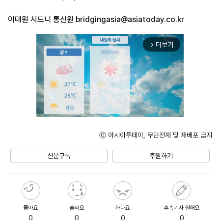
이대원 시드니 통신원
bridgingasia@asiatoday.co.kr
더보기
arrow_forward_ios
ⓒ 아시아투데이, 무단전재 및 재배포 금지
Unmute
신문구독
후원하기
좋아요
슬퍼요
화나요
후속기사 원해요
0
0
0
0