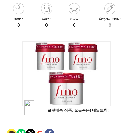
좋아요
슬퍼요
화나요
후속기사 원해요
0
0
0
0