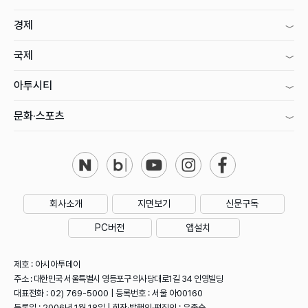
경제
국제
아투시티
문화·스포츠
회사소개
지면보기
신문구독
PC버전
앱설치
제호 : 아시아투데이
주소 : 대한민국 서울특별시 영등포구 의사당대로1길 34 인영빌딩
대표전화 : 02) 769-5000 | 등록번호 : 서울 아00160
등록일 : 2006년 1월 18일 | 회장·발행인·편집인 : 우종순