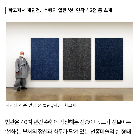
학고재서 개인전...수행의 일환 '선' 연작 42점 등 소개
마
운
대
켓
세
학
파
동
워
문
골
프
자신의 작품 앞에 선 법관./제공=학고재
법관은 40여 년간 수행에 정진해온 선승이다. 그가 선보이는
‘선화’는 부처의 정신과 화두가 담겨 있는 선종미술의 한 형태