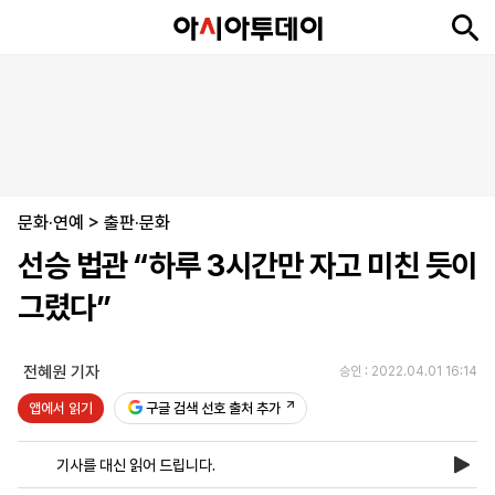
뉴
최
속
정
사
경
국
오
피
아
문
포
스
신
보
치
회
제
제
피
플
투
화
토
니
시
·
문화·연예
언
티
스
>
출판·문화
포
선승 법관 “하루 3시간만 자고 미친 듯이
츠
그렸다”
ENGLISH
中
Tiếng
文
Việt
전혜원 기자
승인 : 2022.04.01 16:14
앱에서 읽기
구글 검색 선호 출처 추가
지
신
후
제
회
앱
면
문
원
보
사
설
기사를 대신 읽어 드립니다.
보
구
하
24
소
치
기
독
기
시
개