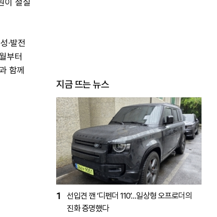
원이 절실
성·발전
3월부터
과 함께
지금 뜨는 뉴스
1
선입견 깬 ‘디펜더 110’…일상형 오프로더의
진화 증명했다