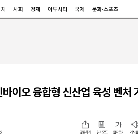
정치
사회
경제
아투시티
국제
문화·스포츠
경제
아투시티
국제
경제일반
종합
세계일반
정책
메트로
아시아·호주
금융·증권
경기·인천
북미
산업
세종·충청
중남미
IT·과학
영남
유럽
린바이오 융합형 신산업 육성 벤처 
부동산
호남
중동·아프리
유통
강원
중기·벤처
제주
52
공유하기
읽기모드
글자크기
기사듣
인스타그램