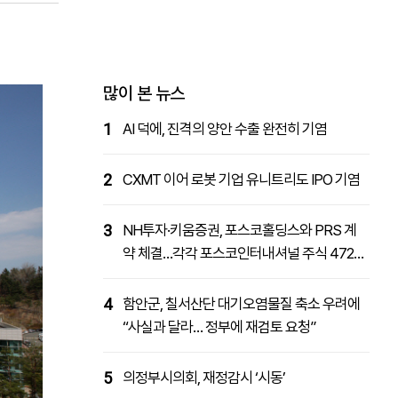
패밀리사이트
마켓파워
아투TV
대학동문골프최강전
많이 본 뉴스
1
AI 덕에, 진격의 양안 수출 완전히 기염
2
CXMT 이어 로봇 기업 유니트리도 IPO 기염
3
NH투자·키움증권, 포스코홀딩스와 PRS 계
약 체결…각각 포스코인터내셔널 주식 4727
억원 취득
4
함안군, 칠서산단 대기오염물질 축소 우려에
“사실과 달라… 정부에 재검토 요청”
5
의정부시의회, 재정감시 ‘시동’