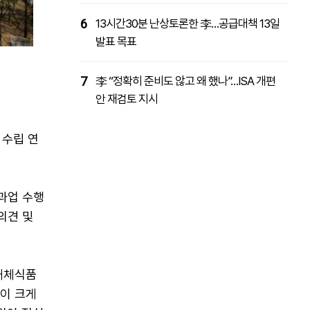
6
13시간30분 난상토론한 李…공급대책 13일
발표 목표
7
李 “정확히 준비도 않고 왜 했나”…ISA 개편
안 재검토 지시
 수립 연
과업 수행
의견 및
 대체식품
업이 크게