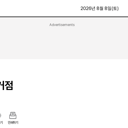
2026년 8월 8일(토)
Advertisements
문화·스포츠
최신
전체
방송
지면보기
가요
구독신청
영화
First Edition
문화
후원하기
거점
카
종교
제보24시
스포츠
알립니다
여행
기
인쇄하기