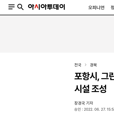
오피니언
오피니언
정치
사회
사설
정치일반
사회일반
칼럼·기고
청와대
사건·사고
기자의 눈
국회·정당
법원·검찰
피플
북한
교육·행정
전국
경북
외교
노동·복지·환경
포항시, 그
국방
보건·의학
정부
시설 조성
장경국 기자
SNS
승인 : 2022. 06. 27. 15:
뉴스스탠드
네이버블로그
아투TV(유튜브)
페이스북