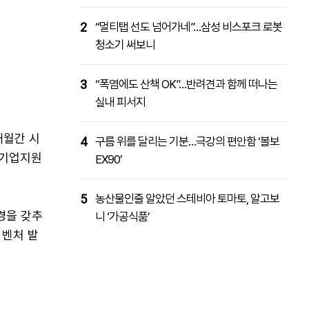
2
“멀티탭 선도 넘어가네”…삼성 비스포크 로봇
청소기 써보니
3
“폭염에도 산책 OK”…반려견과 함께 떠나는
실내 피서지
개월간 시
4
구름 위를 달리는 기분…극강의 편안함 ‘볼보
 기업지원
EX90’
5
농산물인줄 알았던 스테비아 토마토, 알고보
경을 갖추
니 ‘가공식품’
 벤처 발