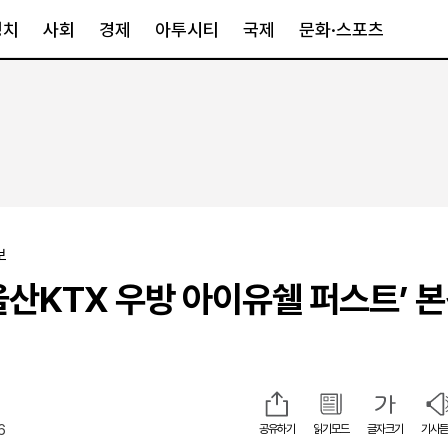
정치
사회
경제
아투시티
국제
문화·스포츠
경제
아투시티
국제
경제일반
종합
세계일반
정책
메트로
아시아·호주
금융·증권
경기·인천
북미
산업
세종·충청
중남미
보
IT·과학
영남
유럽
울산KTX 우방 아이유쉘 퍼스트’ 본
부동산
호남
중동·아프리
유통
강원
중기·벤처
제주
6
공유하기
읽기모드
글자크기
기사듣
인스타그램