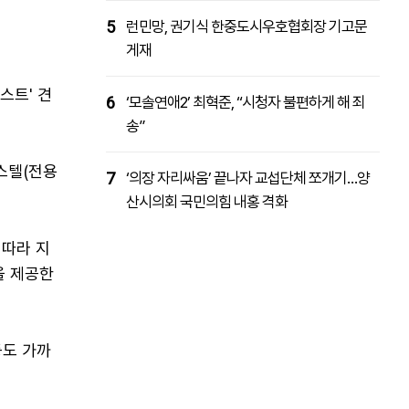
5
런민망, 권기식 한중도시우호협회장 기고문
게재
스트' 견
6
‘모솔연애2’ 최혁준, “시청자 불편하게 해 죄
송”
피스텔(전용
7
‘의장 자리싸움’ 끝나자 교섭단체 쪼개기…양
산시의회 국민의힘 내홍 격화
 따라 지
을 제공한
등도 가까