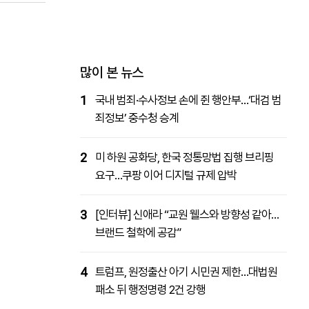
패밀리사이트
마켓파워
아투TV
대학동문골프최강전
많이 본 뉴스
1
국내 범죄·수사정보 손에 쥔 행안부…‘대검 범
죄정보’ 중수청 승계
2
미 하원 공화당, 한국 정통망법 집행 브리핑
요구…쿠팡 이어 디지털 규제 압박
3
[인터뷰] 신애라 “교원 웰스와 방향성 같아…
브랜드 철학에 공감”
4
트럼프, 원정출산 아기 시민권 제한…대법원
패소 뒤 행정명령 2건 강행