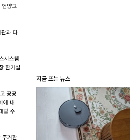
 언양고
서관과 다
패스시스템
장 환기설
지금 뜨는 뉴스
고 공공
이에 내
대할 수
한 주거환