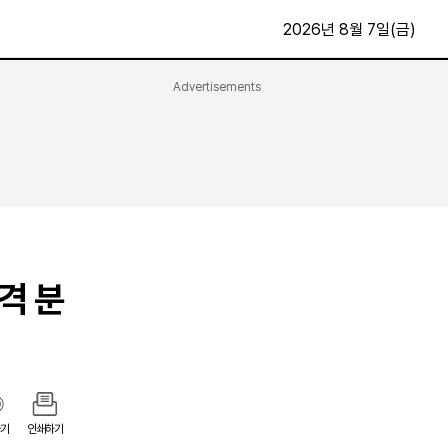
2026년 8월 7일(금)
Advertisements
문화·스포츠
최신
전체
방송
지면보기
가요
구독신청
영화
First Edition
문화
후원하기
격 분
카
종교
제보24시
스포츠
알립니다
여행
기
인쇄하기