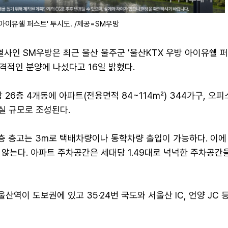
 아이유쉘 퍼스트' 투시도. /제공=SM우방
사인 SM우방은 최근 울산 울주군 '울산KTX 우방 아이유쉘 퍼
격적인 분양에 나섰다고 16일 밝혔다.
 26층 4개동에 아파트(전용면적 84~114㎡) 344가구, 오
1실 규모로 조성된다.
층 층고는 3m로 택배차량이나 통학차량 출입이 가능하다. 이에
않는다. 아파트 주차공간은 세대당 1.49대로 넉넉한 주차공간
산역이 도보권에 있고 35·24번 국도와 서울산 IC, 언양 JC 