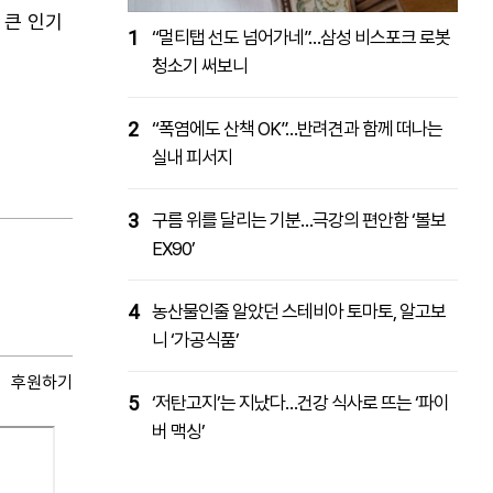
 큰 인기
1
“멀티탭 선도 넘어가네”…삼성 비스포크 로봇
청소기 써보니
2
“폭염에도 산책 OK”…반려견과 함께 떠나는
실내 피서지
3
구름 위를 달리는 기분…극강의 편안함 ‘볼보
EX90’
4
농산물인줄 알았던 스테비아 토마토, 알고보
니 ‘가공식품’
후원하기
5
‘저탄고지’는 지났다…건강 식사로 뜨는 ‘파이
버 맥싱’