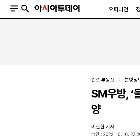
오피니언
오피니언
정치
사회
사설
정치일반
사회일반
칼럼·기고
청와대
사건·사고
기자의 눈
국회·정당
법원·검찰
피플
북한
교육·행정
건설·부동산
분양정
외교
노동·복지·환경
SM우방, ‘
국방
보건·의학
정부
양
이철현 기자
SNS
승인 : 2022. 10. 16. 22:2
뉴스스탠드
네이버블로그
아투TV(유튜브)
페이스북