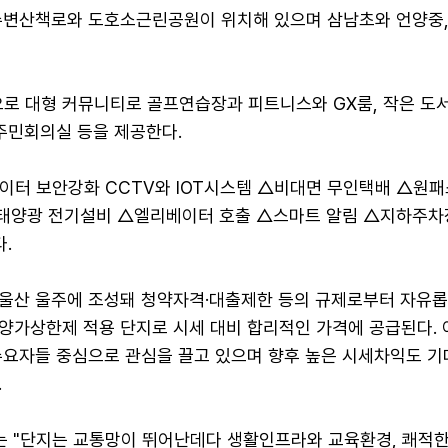
수변산책로와 도호소근린공원이 위치해 있으며 삼남초와 언양중,
으로 대형 커뮤니티로 골프연습장과 피트니스와 GX룸, 작은 도
주민회의실 등을 제공한다.
이터 보안강화 CCTV와 IOT시스템 △비대면 무인택배 △원
태양광 전기설비 △엘리베이터 호출 △스마트 알림 △지하주차
.
울산 울주에 조성돼 청약자격·대출제한 등의 규제로부터 자유롭
양가상한제 적용 단지로 시세 대비 합리적인 가격에 공급된다. 
수요자들 중심으로 관심을 끌고 있으며 향후 높은 시세차익도 기
.
는 "단지는 교통망이 뛰어난데다 생활인프라와 교육환경, 쾌적