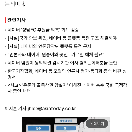
는 의미다.
관련기사
네이버 '성남FC 후원금 의혹' 회계 검증
[사설]국가 안보 위협, 네이버 등 플랫폼 독점 구조 해결해야
[사설] 네이버의 언론장악도 플랫폼 독점 문제
"언론사와 네이버, 원숭이와 꽃신…카르텔 해체 필요"
네이버 임원이 동의의결 감시기관 이사 겸직…이해충돌 논란
한국기자협회, 네이버 등 포털의 언론사 평가·등급화·종속 비판 성
명서
<사고> '은둔의 골목상권 암살자' 이해진 네이버 총수 국회 국정감
사 증인 채택
이지훈 기자
jhlee@asiatoday.co.kr
더보기
arrow_forward_ios