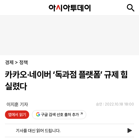
뉴
최
속
정
사
경
국
오
피
아
문
포
스
신
보
치
회
제
제
피
플
투
화
토
니
시
·
경제
언
티
스
>
정책
포
카카오·네이버 ‘독과점 플랫폼’ 규제 힘
츠
실렸다
ENGLISH
中
Tiếng
文
Việt
이지훈 기자
승인 : 2022.10.18 18:00
앱에서 읽기
구글 검색 선호 출처 추가
지
신
후
제
회
앱
면
문
원
보
사
설
기사를 대신 읽어 드립니다.
보
구
하
24
소
치
기
독
기
시
개