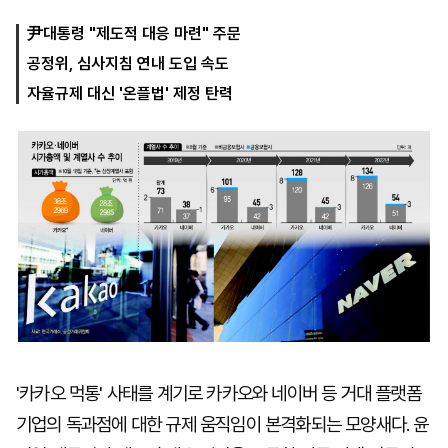
尹대통령 "제도적 대응 마련" 주문
공정위, 심사지침 연내 도입 속도
마
운
대
켓
세
학
자율규제 대신 '온플법' 제정 탄력
파
동
워
문
골
프
'카카오 먹통' 사태를 계기로 카카오와 네이버 등 거대 플랫폼
기업의 독과점에 대한 규제 움직임이 본격화되는 모양새다. 윤