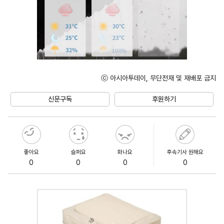
ⓒ 아시아투데이, 무단전재 및 재배포 금지
Unmute
신문구독
후원하기
좋아요
슬퍼요
화나요
후속기사 원해요
0
0
0
0