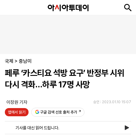
뉴
최
속
정
사
경
국
오
피
아
문
포
스
신
보
치
회
제
제
피
플
투
화
토
니
시
·
국제
언
티
스
>
중남미
포
페루 ‘카스티요 석방 요구’ 반정부 시위
츠
다시 격화…하루 17명 사망
ENGLISH
中
Tiếng
文
Việt
이장원 기자
승인 : 2023.01.10 15:07
앱에서 읽기
구글 검색 선호 출처 추가
지
신
후
제
회
앱
면
문
원
보
사
설
기사를 대신 읽어 드립니다.
보
구
하
24
소
치
기
독
기
시
개