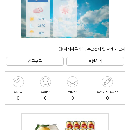
ⓒ 아시아투데이, 무단전재 및 재배포 금지
Unmute
신문구독
후원하기
좋아요
슬퍼요
화나요
후속기사 원해요
0
0
0
0