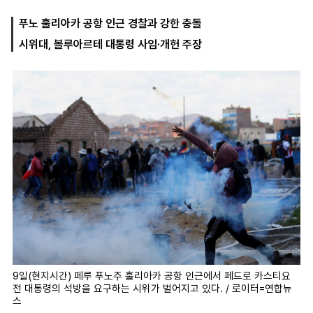
푸노 훌리아카 공항 인근 경찰과 강한 충돌
시위대, 볼루아르테 대통령 사임·개헌 주장
마
운
대
켓
세
학
파
동
워
문
골
프
9일(현지시간) 페루 푸노주 훌리아카 공항 인근에서 페드로 카스티요
전 대통령의 석방을 요구하는 시위가 벌어지고 있다. / 로이터=연합뉴
스