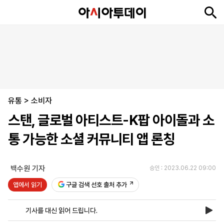
뉴
최
속
정
사
경
국
오
피
아
문
포
스
신
보
치
회
제
제
피
플
투
화
토
니
시
·
유통
언
티
스
>
소비자
포
스탠, 글로벌 아티스트-K팝 아이돌과 소
츠
통 가능한 소셜 커뮤니티 앱 론칭
ENGLISH
中
Tiếng
文
Việt
백수원 기자
승인 : 2023.06.22 09:00
앱에서 읽기
구글 검색 선호 출처 추가
지
신
후
제
회
앱
면
문
원
보
사
설
기사를 대신 읽어 드립니다.
보
구
하
24
소
치
기
독
기
시
개