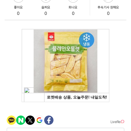
좋아요
슬퍼요
화나요
후속기사 원해요
0
0
0
0