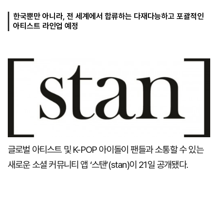
한국뿐만 아니라, 전 세계에서 합류하는 다재다능하고 포괄적인
아티스트 라인업 예정
마
운
대
켓
세
학
파
동
워
문
골
프
글로벌 아티스트 및 K-POP 아이돌이 팬들과 소통할 수 있는
새로운 소셜 커뮤니티 앱 ‘스탠’(stan)이 21일 공개됐다.