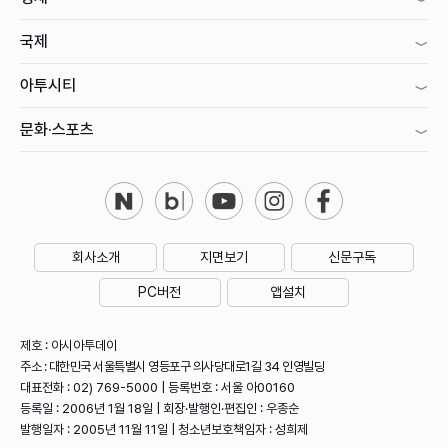
국제
아투시티
문화·스포츠
회사소개
지면보기
신문구독
PC버전
앱설치
제호 : 아시아투데이
주소 : 대한민국 서울특별시 영등포구 의사당대로1길 34 인영빌딩
대표전화 : 02) 769-5000 | 등록번호 : 서울 아00160
등록일 : 2006년 1월 18일 | 회장·발행인·편집인 : 우종순
발행일자 : 2005년 11월 11일 | 청소년보호책임자 : 성희제