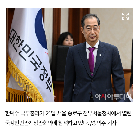
마
운
대
켓
세
학
파
동
워
문
골
프
한덕수 국무총리가 21일 서울 종로구 정부서울청사에서 열린
국정현안관계장관회의에 참석하고 있다. /송의주 기자