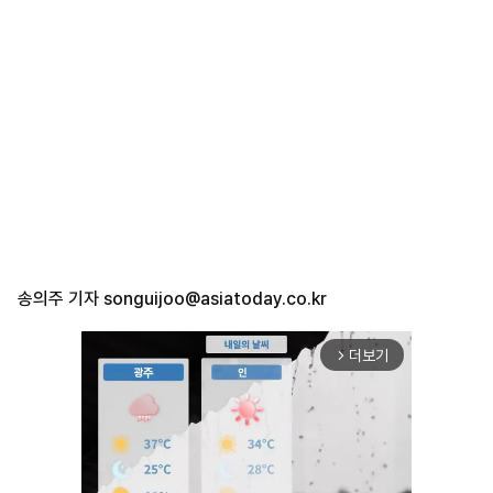
송의주 기자
songuijoo@asiatoday.co.kr
더보기
arrow_forward_ios