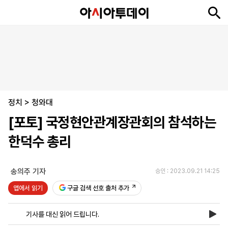
뉴
최
속
정
사
경
국
오
피
아
문
포
스
신
보
치
회
제
제
피
플
투
화
토
니
시
·
정치
언
티
스
>
청와대
포
[포토] 국정현안관계장관회의 참석하는
츠
한덕수 총리
ENGLISH
中
Tiếng
文
Việt
송의주 기자
승인 : 2023.09.21 14:25
앱에서 읽기
구글 검색 선호 출처 추가
지
신
후
제
회
앱
면
문
원
보
사
설
기사를 대신 읽어 드립니다.
보
구
하
24
소
치
기
독
기
시
개