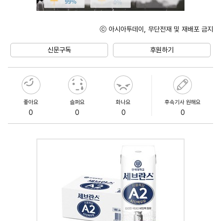
ⓒ 아시아투데이, 무단전재 및 재배포 금지
Unmute
신문구독
후원하기
좋아요
슬퍼요
화나요
후속기사 원해요
0
0
0
0