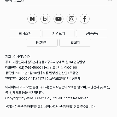
문화·스포츠
회사소개
지면보기
신문구독
PC버전
앱설치
제호 : 아시아투데이
주소 : 대한민국 서울특별시 영등포구 의사당대로1길 34 인영빌딩
대표전화 : 02) 769-5000 | 등록번호 : 서울 아00160
등록일 : 2006년 1월 18일 | 회장·발행인·편집인 : 우종순
발행일자 : 2005년 11월 11일 | 청소년보호책임자 : 성희제
아시아투데이의 모든 콘텐츠(기사)는 저작권법의 보호를 받으며, 무단전재 및 수집,
복사, 재배포 등을 금지합니다.
Copyright by ASIATODAY Co., Ltd. All Rights Reserved.
본지는 한국신문윤리위원회의 서약사로서 신문윤리강령을 준수합니다.