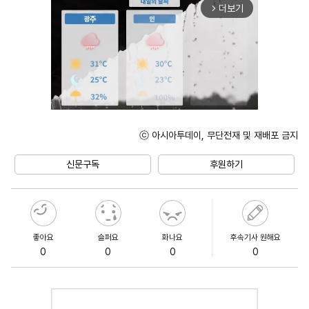
더보기
arrow_forward_ios
ⓒ 아시아투데이, 무단전재 및 재배포 금지
Unmute
신문구독
후원하기
좋아요
슬퍼요
화나요
후속기사 원해요
0
0
0
0