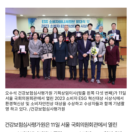
마
운
대
켓
세
학
파
동
워
문
골
프
오수석 건강보험심사평가원 기획상임이사(뒷줄 왼쪽 다섯 번째)가 11일
서울 국회의원회관에서 열린 2023 소비자 ESG 혁신대상 시상식에서
환경혁신상 및 소비자안전상 대상을 수상하고 수상자들과 함께 기념촬
영 하고 있다. /건강보험심사평가원
건강보험심사평가원은 11일 서울 국회의원회관에서 열린