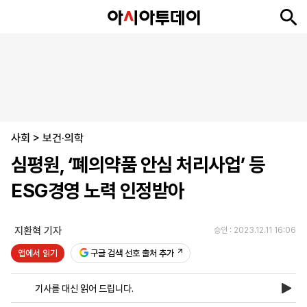
뉴
최
속
정
사
경
국
오
피
아
문
포
스
신
보
치
회
제
제
피
플
투
화
토
니
시
·
사회
언
티
스
>
보건·의학
포
심평원, ‘폐의약품 안심 처리사업’ 등
츠
ESG경영 노력 인정받아
ENGLISH
中
Tiếng
文
Việt
지환혁 기자
승인 : 2023.12.11 16:06
앱에서 읽기
구글 검색 선호 출처 추가
지
신
후
제
회
앱
면
문
원
보
사
설
기사를 대신 읽어 드립니다.
보
구
하
24
소
치
기
독
기
시
개