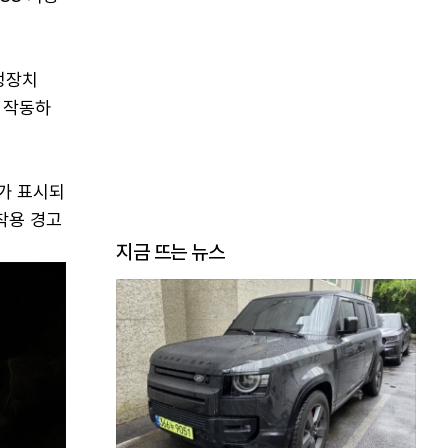
정장치
상 작동하
가 표시되
착용 경고
지금 뜨는 뉴스