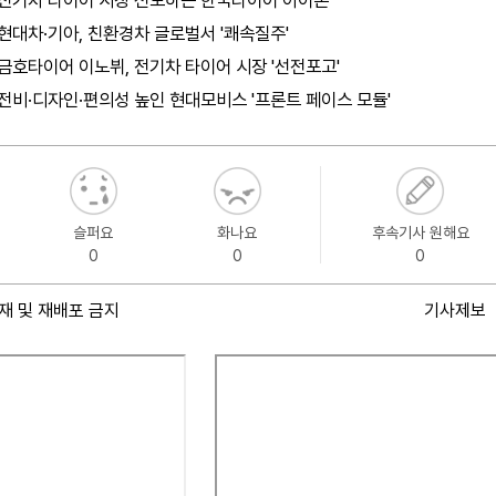
전기차 타이어 시장 선도하는 한국타이어 아이온
현대차·기아, 친환경차 글로벌서 '쾌속질주'
금호타이어 이노뷔, 전기차 타이어 시장 '선전포고'
전비·디자인·편의성 높인 현대모비스 '프론트 페이스 모듈'
슬퍼요
화나요
후속기사 원해요
0
0
0
재 및 재배포 금지
기사제보