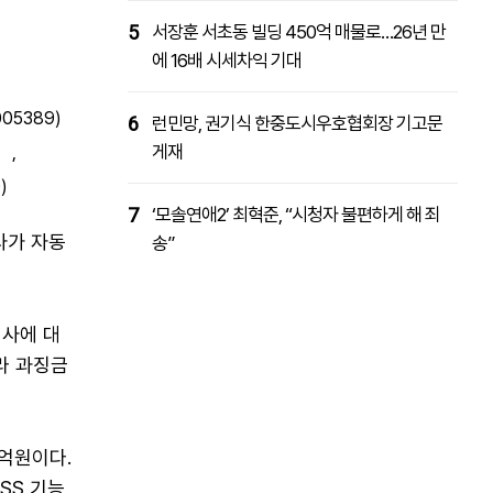
5
서장훈 서초동 빌딩 450억 매물로…26년 만
에 16배 시세차익 기대
05389)
6
런민망, 권기식 한중도시우호협회장 기고문
게재
)
,
)
7
‘모솔연애2’ 최혁준, “시청자 불편하게 해 죄
사가 자동
송”
입사에 대
라 과징금
억원이다.
SS 기능