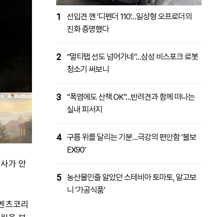
1
선입견 깬 ‘디펜더 110’…일상형 오프로더의
진화 증명했다
2
“멀티탭 선도 넘어가네”…삼성 비스포크 로봇
청소기 써보니
3
“폭염에도 산책 OK”…반려견과 함께 떠나는
실내 피서지
4
구름 위를 달리는 기분…극강의 편안함 ‘볼보
EX90’
개사가 안
5
농산물인줄 알았던 스테비아 토마토, 알고보
니 ‘가공식품’
스벤츠코리