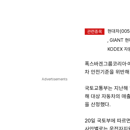
현대차(005
관련종목
,
GIANT 현
KODEX 자동
폭스바겐그룹코리아·메
차 안전기준을 위반해 
Advertisements
국토교통부는 지난해 
해 대상 자동차의 매
을 산정했다.
20일 국토부에 따르
사안별로는 운전자지원첨