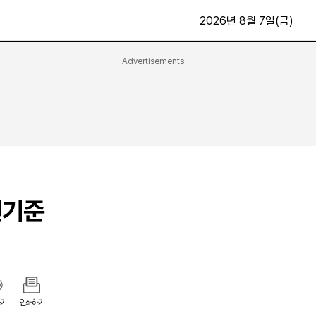
2026년 8월 7일(금)
Advertisements
문화·스포츠
최신
전체
방송
지면보기
가요
구독신청
영화
First Edition
문화
후원하기
전기준
카
종교
제보24시
스포츠
알립니다
여행
기
인쇄하기