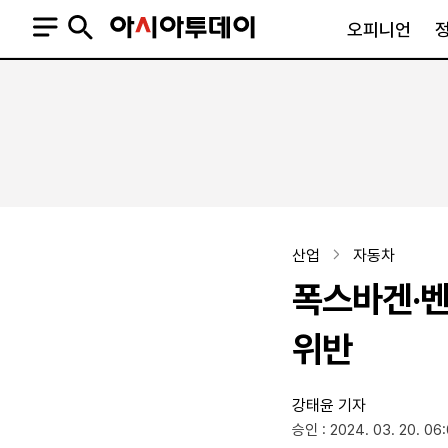
오피니언
오피니언
정치
사회
사설
정치일반
사회일반
칼럼·기고
청와대
사건·사고
기자의 눈
국회·정당
법원·검찰
피플
북한
교육·행정
산업
자동차
외교
노동·복지·환경
폭스바겐·벤
국방
보건·의학
정부
위반
강태윤 기자
SNS
승인 : 2024. 03. 20. 06
뉴스스탠드
네이버블로그
아투TV(유튜브)
페이스북