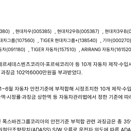
380)
,
현대차우(005385)
,
현대차2우B(005387)
,
현대차3우B(0
대차그룹(107560)
,
TIGER 현대차그룹+(138540)
,
기아(000270
차(091180)
,
TIGER 자동차(157510)
,
ARIRANG 자동차(161520
르세데스벤츠코리아·포르쉐코리아 등 10개 자동차 제작·수입
과징금 102억6000만원을 부과받았다.
1~6월 자동차 안전기준에 부적합해 시정조치한 10개 제작·수
출액·시정률·과징금 상한액 등 자동차관리법에서 정한 기준에 따
면 폭스바겐그룹코리아의 안전기준 부적합 관련 과징금은 총 35
단조향장치(ADASS) S/W 오류로 운전자 의도에 따른 ADA