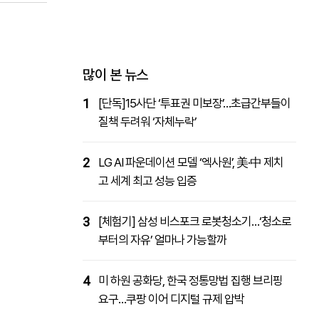
패밀리사이트
마켓파워
아투TV
대학동문골프최강전
많이 본 뉴스
1
[단독]15사단 ‘투표권 미보장’…초급간부들이
질책 두려워 ‘자체누락’
2
LG AI 파운데이션 모델 ‘엑사원’, 美·中 제치
고 세계 최고 성능 입증
3
[체험기] 삼성 비스포크 로봇청소기…‘청소로
부터의 자유’ 얼마나 가능할까
4
미 하원 공화당, 한국 정통망법 집행 브리핑
요구…쿠팡 이어 디지털 규제 압박