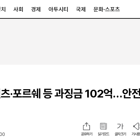
정치
사회
경제
아투시티
국제
문화·스포츠
경제
아투시티
국제
경제일반
종합
세계일반
정책
메트로
아시아·호주
금융·증권
경기·인천
북미
산업
세종·충청
중남미
IT·과학
영남
유럽
츠·포르쉐 등 과징금 102억…안
부동산
호남
중동·아프리
유통
강원
중기·벤처
제주
:00
공유하기
읽기모드
글자크기
기사듣
인스타그램