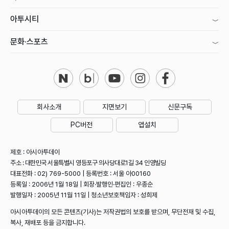
아투시티
문화·스포츠
회사소개
지면보기
신문구독
PC버전
앱설치
제호 : 아시아투데이
주소 : 대한민국 서울특별시 영등포구 의사당대로1길 34 인영빌딩
대표전화 : 02) 769-5000 | 등록번호 : 서울 아00160
등록일 : 2006년 1월 18일 | 회장·발행인·편집인 : 우종순
발행일자 : 2005년 11월 11일 | 청소년보호책임자 : 성희제
아시아투데이의 모든 콘텐츠(기사)는 저작권법의 보호를 받으며, 무단전재 및 수집,
복사, 재배포 등을 금지합니다.