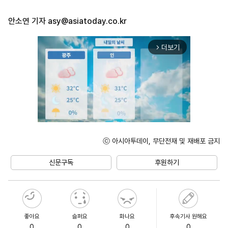
안소연 기자
asy@asiatoday.co.kr
더보기
arrow_forward_ios
ⓒ 아시아투데이, 무단전재 및 재배포 금지
Unmute
신문구독
후원하기
좋아요
슬퍼요
화나요
후속기사 원해요
0
0
0
0