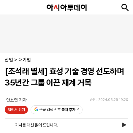
뉴
최
속
정
사
경
국
오
피
아
문
포
스
신
보
치
회
제
제
피
플
투
화
토
니
시
·
산업
언
티
스
>
대기업
포
[조석래 별세] 효성 기술 경영 선도하며
츠
35년간 그룹 이끈 재계 거목
ENGLISH
中
Tiếng
文
Việt
안소연 기자
승인 : 2024.03.29 19:20
앱에서 읽기
구글 검색 선호 출처 추가
지
신
후
제
회
앱
면
문
원
보
사
설
기사를 대신 읽어 드립니다.
보
구
하
24
소
치
기
독
기
시
개