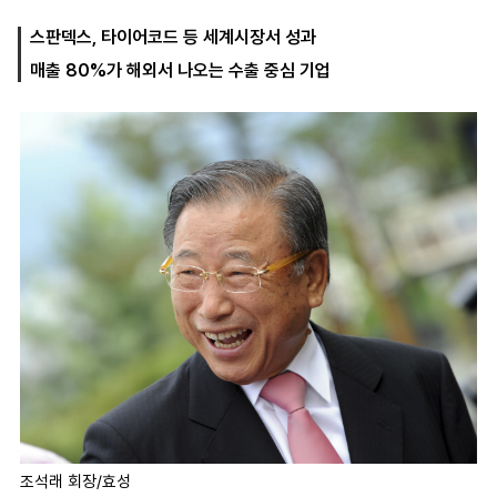
스판덱스, 타이어코드 등 세계시장서 성과
매출 80%가 해외서 나오는 수출 중심 기업
마
운
대
켓
세
학
파
동
워
문
골
프
조석래 회장/효성